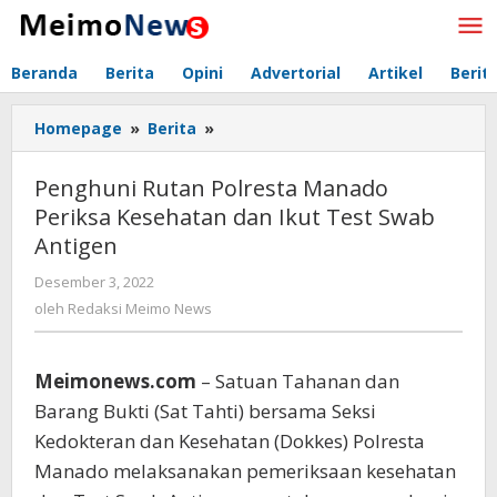
Lewati
ke
konten
Beranda
Berita
Opini
Advertorial
Artikel
Berit
Homepage
»
Berita
»
Penghuni
Rutan
Polresta
Penghuni Rutan Polresta Manado
Manado
Periksa Kesehatan dan Ikut Test Swab
Periksa
Antigen
Kesehatan
dan
Desember 3, 2022
oleh
Ikut
Redaksi
oleh
Redaksi Meimo News
Test
Meimo
Swab
News
Antigen
Meimonews.com
– Satuan Tahanan dan
Barang Bukti (Sat Tahti) bersama Seksi
Kedokteran dan Kesehatan (Dokkes) Polresta
Manado melaksanakan pemeriksaan kesehatan