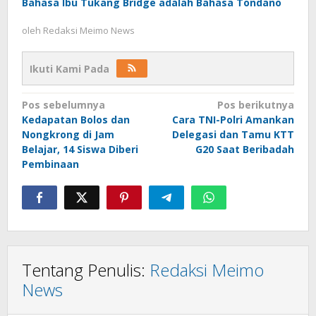
Bahasa Ibu Tukang Bridge adalah Bahasa Tondano
oleh
Redaksi Meimo News
Ikuti Kami Pada
Navigasi
Pos sebelumnya
Pos berikutnya
Kedapatan Bolos dan
Cara TNI-Polri Amankan
pos
Nongkrong di Jam
Delegasi dan Tamu KTT
Belajar, 14 Siswa Diberi
G20 Saat Beribadah
Pembinaan
Tentang Penulis:
Redaksi Meimo
News