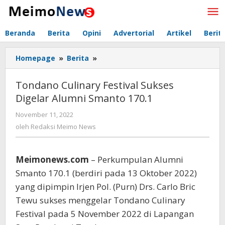
Lewati
ke
konten
Beranda
Berita
Opini
Advertorial
Artikel
Berit
Homepage
»
Berita
»
Tondano
Culinary
Festival
Tondano Culinary Festival Sukses
Sukses
Digelar Alumni Smanto 170.1
Digelar
Alumni
November 11, 2022
oleh
Smanto
Redaksi
oleh
Redaksi Meimo News
170.1
Meimo
News
Meimonews.com
– Perkumpulan Alumni
Smanto 170.1 (berdiri pada 13 Oktober 2022)
yang dipimpin Irjen Pol. (Purn) Drs. Carlo Bric
Tewu sukses menggelar Tondano Culinary
Festival pada 5 November 2022 di Lapangan