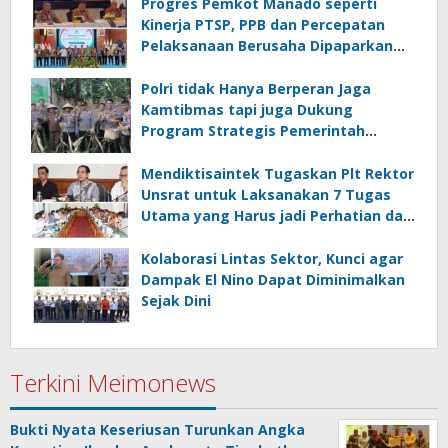
Progres Pemkot Manado seperti
Kinerja PTSP, PPB dan Percepatan
Pelaksanaan Berusaha Dipaparkan
Walikota di Kementerian Investasi
dan Hilirisasi/BKPM
Polri tidak Hanya Berperan Jaga
Kamtibmas tapi juga Dukung
Program Strategis Pemerintah
termasuk di Sektor Ketahanan
Pangan
Mendiktisaintek Tugaskan Plt Rektor
Unsrat untuk Laksanakan 7 Tugas
Utama yang Harus jadi Perhatian dan
Tanggung Jawab Bersama
Kolaborasi Lintas Sektor, Kunci agar
Dampak El Nino Dapat Diminimalkan
Sejak Dini
Terkini Meimonews
Bukti Nyata Keseriusan Turunkan Angka