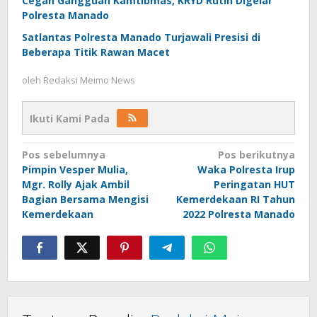
Cegah Gangguan Kamtibmas, KRYD Rutin Digelar
Polresta Manado
Satlantas Polresta Manado Turjawali Presisi di
Beberapa Titik Rawan Macet
oleh
Redaksi Meimo News
Ikuti Kami Pada
Navigasi
Pos sebelumnya
Pos berikutnya
Pimpin Vesper Mulia,
Waka Polresta Irup
pos
Mgr. Rolly Ajak Ambil
Peringatan HUT
Bagian Bersama Mengisi
Kemerdekaan RI Tahun
Kemerdekaan
2022 Polresta Manado