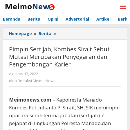
Lewati
ke
konten
Beranda
Berita
Opini
Advertorial
Artikel
Berit
Homepage
»
Berita
»
Pimpin
Sertijab,
Kombes
Pimpin Sertijab, Kombes Sirait Sebut
Sirait
Mutasi Merupakan Penyegaran dan
Sebut
Pengembangan Karier
Mutasi
Merupakan
Agustus 17, 2022
oleh
Penyegaran
Redaksi
oleh
Redaksi Meimo News
dan
Meimo
Pengembangan
News
Karier
Meimonews.com
– Kapolresta Manado
Kombes Pol. Julianto P. Sirait, SH, SIK memimpin
upacara serah terima jabatan (sertijab) 7
pejabat di lingkungan Polresta Manado.dan