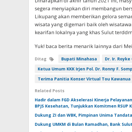
Diharapkan di akhir tahun 2021 ini, mas
segera menyiapkan diri membangun bersa
Likupang akan memberikan gelora semang
wisata yang digemari baik oleh wisata
kearifan lokalnya yang khas Sulut terddm
Yuk! baca berita menarik lainnya dari M
Ditag
Bupati Minahasa
Dr. Ir. Royk
Ketua Umum KKK Irjen Pol. Dr. Ronny F. Som
Terima Panitia Konser Virtual Tou Kawanua
Related Posts
Hadir dalam FGD Akselerasi Kinerja Pelayana
BPJS Kesehatan, Tunjukkan Komitmen RSUP 
Dukung ZI dan WBK, Pimpinan Unima Tandatang
Dukung UMKM di Bulan Ramadhan, Bank Sulut