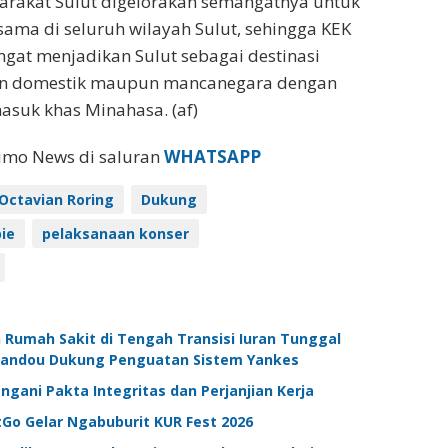
yarakat Sulut digelorakan semangatnya untuk
ma di seluruh wilayah Sulut, sehingga KEK
at menjadikan Sulut sebagai destinasi
wan domestik maupun mancanegara dengan
asuk khas Minahasa. (af)
eimo News di saluran
WHATSAPP
e Octavian Roring
Dukung
pie
pelaksanaan konser
n Rumah Sakit di Tengah Transisi Iuran Tunggal
Kandou Dukung Penguatan Sistem Yankes
ani Pakta Integritas dan Perjanjian Kerja
Go Gelar Ngabuburit KUR Fest 2026