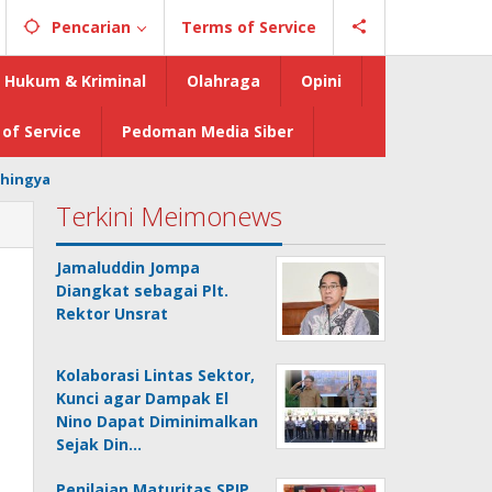
Pencarian
Terms of Service
Hukum & Kriminal
Olahraga
Opini
of Service
Pedoman Media Siber
hingya
Terkini Meimonews
Jamaluddin Jompa
Diangkat sebagai Plt.
Rektor Unsrat
Kolaborasi Lintas Sektor,
Kunci agar Dampak El
Nino Dapat Diminimalkan
Sejak Din…
Penilaian Maturitas SPIP