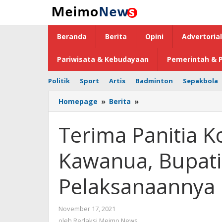
Lewati
ke
konten
Beranda
Berita
Opini
Advertorial
Pariwisata & Kebudayaan
Pemerintah & P
Politik
Sport
Artis
Badminton
Sepakbola
Homepage
»
Berita
»
Terima
Panitia
Konser
Terima Panitia K
Virtual
Tou
Kawanua, Bupat
Kawanua,
Bupati
Minahasa
Pelaksanaannya
Dukung
Pelaksanaannya
November 17, 2021
oleh
Redaksi
oleh
Redaksi Meimo News