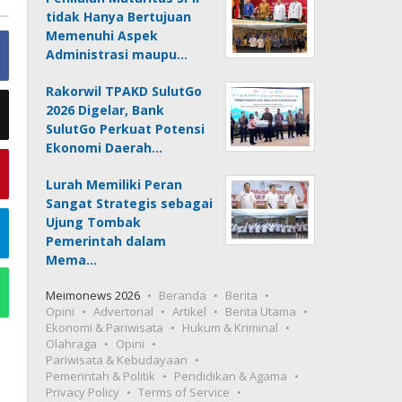
tidak Hanya Bertujuan
Memenuhi Aspek
Administrasi maupu…
Rakorwil TPAKD SulutGo
2026 Digelar, Bank
SulutGo Perkuat Potensi
Ekonomi Daerah…
Lurah Memiliki Peran
Sangat Strategis sebagai
Ujung Tombak
Pemerintah dalam
Mema…
Meimonews 2026
Beranda
Berita
Opini
Advertorial
Artikel
Berita Utama
Ekonomi & Pariwisata
Hukum & Kriminal
Olahraga
Opini
Pariwisata & Kebudayaan
Pemerintah & Politik
Pendidikan & Agama
Privacy Policy
Terms of Service