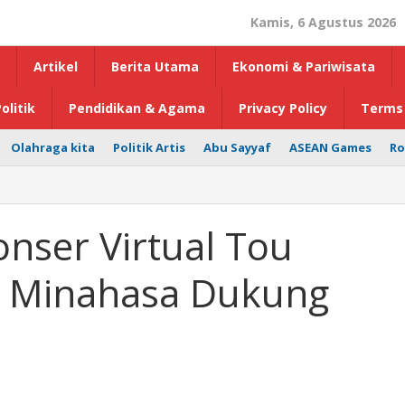
Kamis, 6 Agustus 2026
Artikel
Berita Utama
Ekonomi & Pariwisata
olitik
Pendidikan & Agama
Privacy Policy
Terms 
Olahraga kita
Politik Artis
Abu Sayyaf
ASEAN Games
Ro
onser Virtual Tou
i Minahasa Dukung