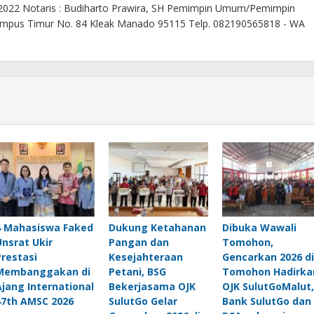
 2022 Notaris : Budiharto Prawira, SH Pemimpin Umum/Pemimpin
. Kampus Timur No. 84 Kleak Manado 95115 Telp. 082190565818 - WA
4 Mahasiswa Faked
Dukung Ketahanan
Dibuka Wawali
Unsrat Ukir
Pangan dan
Tomohon,
Prestasi
Kesejahteraan
Gencarkan 2026 di
Membanggakan di
Petani, BSG
Tomohon Hadirka
Ajang International
Bekerjasama OJK
OJK SulutGoMalut,
47th AMSC 2026
SulutGo Gelar
Bank SulutGo dan