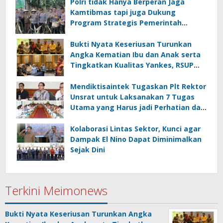
dan Hilirisasi/BKPM
Polri tidak Hanya Berperan Jaga
Kamtibmas tapi juga Dukung
Program Strategis Pemerintah
termasuk di Sektor Ketahanan
Pangan
Bukti Nyata Keseriusan Turunkan
Angka Kematian Ibu dan Anak serta
Tingkatkan Kualitas Yankes, RSUP
Kandou Tandatangani Komitmen
Nasional
Mendiktisaintek Tugaskan Plt Rektor
Unsrat untuk Laksanakan 7 Tugas
Utama yang Harus jadi Perhatian dan
Tanggung Jawab Bersama
Kolaborasi Lintas Sektor, Kunci agar
Dampak El Nino Dapat Diminimalkan
Sejak Dini
Terkini Meimonews
Bukti Nyata Keseriusan Turunkan Angka