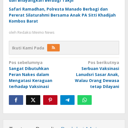
dan Bhayangkari Berbagi Takjil
Safari Ramadhan, Polresta Manado Berbagi dan
Pererat Silaturahmi Bersama Anak PA Sitti Khadijah
Kombos Barat
oleh
Redaksi Meimo News
Ikuti Kami Pada
Navigasi
Pos sebelumnya
Pos berikutnya
Sangat Dibutuhkan
Serbuan Vaksinasi
pos
Peran Nakes dalam
Lanudsri Sasar Anak,
Mengatasi Keraguan
Walau Orang Dewasa
terhadap Vaksinasi
tetap Dilayani