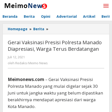
Lewati
ke
konten
Beranda
Berita
Opini
Advertorial
Artikel
Berit
Homepage
»
Berita
»
Gerai
Vaksinasi
Presisi
Gerai Vaksinasi Presisi Polresta Manado
Polresta
Diapresiasi, Warga Terus Berdatangan
Manado
Diapresiasi,
Juli 12, 2021
oleh
Warga
Redaksi
oleh
Redaksi Meimo News
Terus
Meimo
Berdatangan
News
Meimonews.com
– Gerai Vaksinasi Presisi
Polresta Manado yang mulai digelar sejak 30
Juni untuk jangka waktu yang belum dipastikan
berakhirnya mendapat apresiasi dari warga
Kota Manado.