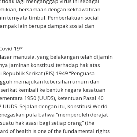
 tidak lagi menganggap virus ini sebagai
mikian, bersamaan dengan kekhawatiran
ain ternyata timbul. Pemberlakuan social
dampak lain berupa dampak sosial dan
Covid 19*
dasar manusia, yang belakangan telah dijamin
nya jaminan konstitusi terhadap hak atas
i Republik Serikat (RIS) 1949 “Penguasa
ungguh memajukan kebersihan umum dan
 serikat kembali ke bentuk negara kesatuan
mentara 1950 (UUDS), ketentuan Pasal 40
2 UUDS. Sejalan dengan itu, Konstitusi World
menegaskan pula bahwa “memperoleh derajat
suatu hak asasi bagi setiap orang” (the
ard of health is one of the fundamental rights