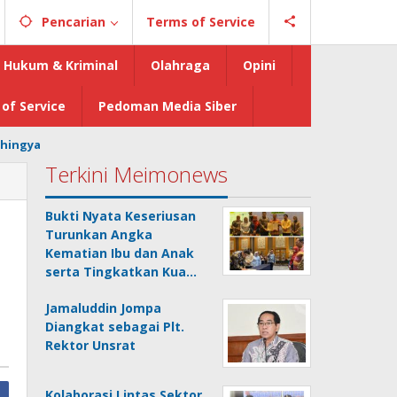
Pencarian
Terms of Service
Hukum & Kriminal
Olahraga
Opini
of Service
Pedoman Media Siber
hingya
Terkini Meimonews
Bukti Nyata Keseriusan
Turunkan Angka
Kematian Ibu dan Anak
serta Tingkatkan Kua…
Jamaluddin Jompa
Diangkat sebagai Plt.
Rektor Unsrat
Kolaborasi Lintas Sektor,