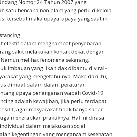
Undang Nomor 24 Tahun 2007 yang
h satu bencana non-alam yang perlu dikelola
asi tersebut maka upaya-upaya yang saat ini
istancing
ngat efektif dalam menghambat penyebaran
orang sakit melakukan kontak dekat dengan
 Namun melihat fenomena sekarang,
uk imbauan yang jika tidak dibantu diviral–
ayarakat yang mengetahuinya. Maka dari itu,
harus dimuat dalam dalam peraturan
entang upaya penanganan wabah Covid-19,
ncing adalah kewajiban, jika perlu terdapat
sitif, agar masyarakat tidak hanya sadar
 juga menerapkan praktiknya. Hal ini dirasa
individual dalam melakukan social
 adalah kegentingan yang mengancam kesehatan