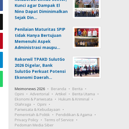
Kunci agar Dampak El
Nino Dapat Diminimalkan
Sejak Din…
Penilaian Maturitas SPIP
tidak Hanya Bertujuan
Memenuhi Aspek
Administrasi maupu…
Rakorwil TPAKD SulutGo
2026 Digelar, Bank
SulutGo Perkuat Potensi
Ekonomi Daerah…
Meimonews 2026
Beranda
Berita
Opini
Advertorial
Artikel
Berita Utama
Ekonomi & Pariwisata
Hukum & Kriminal
Olahraga
Opini
Pariwisata & Kebudayaan
Pemerintah & Politik
Pendidikan & Agama
Privacy Policy
Terms of Service
Pedoman Media Siber