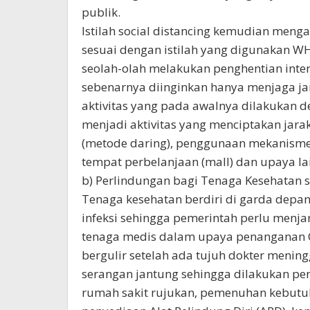
publik.
Istilah social distancing kemudian meng
sesuai dengan istilah yang digunakan WH
seolah-olah melakukan penghentian inte
sebenarnya diinginkan hanya menjaga jara
aktivitas yang pada awalnya dilakukan d
menjadi aktivitas yang menciptakan jarak 
(metode daring), penggunaan mekanism
tempat perbelanjaan (mall) dan upaya l
b) Perlindungan bagi Tenaga Kesehatan 
Tenaga kesehatan berdiri di garda dep
infeksi sehingga pemerintah perlu menj
tenaga medis dalam upaya penanganan C
bergulir setelah ada tujuh dokter meningg
serangan jantung sehingga dilakukan p
rumah sakit rujukan, pemenuhan kebutuh