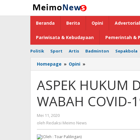
Lewati
ke
konten
Beranda
Berita
Opini
Advertorial
Pariwisata & Kebudayaan
Pemerintah & P
Politik
Sport
Artis
Badminton
Sepakbola
Homepage
»
Opini
»
ASPEK
HUKUM
DALAM
ASPEK HUKUM 
PENANGANAN
WABAH
WABAH COVID-1
COVID-
19
Mei 11, 2020
oleh
Redaksi
oleh
Redaksi Meimo News
Meimo
News