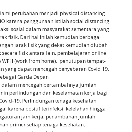
alami perubahan menjadi physical distancing
O karena penggunaan istilah social distancing
raksi sosial dalam masyarakat sementara yang
k fisik. Dari hal inilah kemudian berbagai
engan jarak fisik yang dekat kemudian diubah
secara fisik antara lain, pembelajaran online
e WFH (work from home), penutupan tempat-
ain yang dapat mencegah penyebaran Covid 19.
sebagai Garda Depan
an dalam mencegah bertambahnya jumlah
amin perlindungan dan keselamatan kerja bagi
ovid-19. Perlindungan tenaga kesehatan
al karena positif terinfeksi, kelelahan hingga
engaturan jam kerja, penambahan jumlah
an primer setiap tenaga kesehatan,