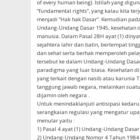
of every human being). Istilah yang digu
“fundamental rights”, yang kalau kita t
menjadi “Hak hak Dasar”. Kemudian pad
Undang-Undang Dasar 1945, kesehatan di
manusia. Dalam Pasal 28H ayat (1) dinya
sejahtera lahir dan batin, bertempat ti
dan sehat serta berhak memperoleh pela
tersebut ke dalam Undang-Undang Das
paradigma yang luar biasa. Kesehatan di
yang terkait dengan nasib atau karunia
tanggung jawab negara, melainkan suatu 
dijamin oleh negara .
Untuk menindaklanjuti antisipasi kedarur
serangkaian regulasi yang mengatur up
menular yaitu :
1) Pasal 4 ayat (1) Undang-Undang Dasa
2) Undang-Undang Nomor 4 Tahun 1984 