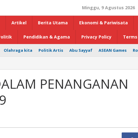
Minggu, 9 Agustus 2026
Artikel
Berita Utama
Ekonomi & Pariwisata
olitik
Pendidikan & Agama
Privacy Policy
Terms 
Olahraga kita
Politik Artis
Abu Sayyaf
ASEAN Games
Ro
DALAM PENANGANAN
9