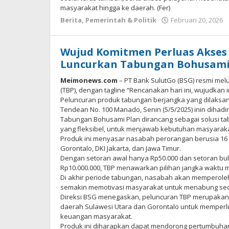
masyarakat hingga ke daerah. (Fer)
Berita
,
Pemerintah & Politik
Februari 20, 2026
Wujud Komitmen Perluas Akses
Luncurkan Tabungan Bohusami
Meimonews.com
– PT Bank SulutGo (BSG) resmi mel
(TBP), dengan tagline “Rencanakan hari ini, wujudkan
Peluncuran produk tabungan berjangka yang dilaksanak
Tendean No. 100 Manado, Senin (5/5/2025) inin dihad
Tabungan Bohusami Plan dirancang sebagai solusi t
yang fleksibel, untuk menjawab kebutuhan masyara
Produk ini menyasar nasabah perorangan berusia 16 h
Gorontalo, DKI Jakarta, dan Jawa Timur.
Dengan setoran awal hanya Rp50.000 dan setoran bula
Rp10.000.000, TBP menawarkan pilihan jangka waktu mu
Di akhir periode tabungan, nasabah akan memperoleh
semakin memotivasi masyarakat untuk menabung secara
Direksi BSG menegaskan, peluncuran TBP merupakan 
daerah Sulawesi Utara dan Gorontalo untuk memperl
keuangan masyarakat.
Produk ini diharapkan dapat mendorong pertumbuhan