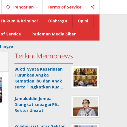
Pencarian
Terms of Service
Hukum & Kriminal
Olahraga
Opini
of Service
Pedoman Media Siber
hingya
Terkini Meimonews
Bukti Nyata Keseriusan
Turunkan Angka
Kematian Ibu dan Anak
serta Tingkatkan Kua…
Jamaluddin Jompa
Diangkat sebagai Plt.
Rektor Unsrat
Kolaborasi Lintas Sektor,