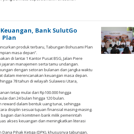
oleh
Redaksi
Meimo
 Keuangan, Bank SulutGo
 Plan
uncurkan produk terbaru, Tabungan Bohusami Plan
 impian masa depan”.
an di lantai 1 Kantor Pusat BSG, Jalan Piere
iri jajaran manajemen serta tamu undangan.
abungan dengan setoran bulanan dan jangka waktu
kat dalam merencanakan keuangan masa depan.
ingga 78 tahun di wilayah Sulawesi Utara,
nan tetap mulai dari Rp100.000 hingga
lai dari 24 bulan hingga 120 bulan.
 reward dalam bentuk uang tunai, sehingga
 disiplin sesuai tujuan finansial masing-masing.
bagian dari komitmen bank milik pemerintah
uas akses keuangan dan meningkatkan literasi
 Dana Pihak Ketiga (DPK), khususnya tabungan,