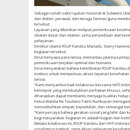
Sebagai rumah sakit rujukan nasional di Sulawesi Ut
dari dokter, perawat, dan tenaga farmasi guna mem
tersebut.
Layanan yang diberikan meliputi pemeriksaan keseh
obatan dasar dan vitamin, serta penyediaan alat kes
pelayanan.
Direktur Utama RSUP Kandou Manado, Starry Hamenta
kegiatan tersebut.
Dirut menyapa para lansia, memantau jalannya pelay
pemeriksaan berjalan optimal dan humanis.
Dirut menyatakan bahwa keterlibatan RSUP Kandou d
institusi untuk memperluas akses layanan kesehatan 
lansia.
“Kami menyambut baik kolaborasi bersama HATI Indon
kelompok yang membutuhkan perhatian khusus, sehing
diharapkan dapat membantu menjaga kualitas hidup m
Ketua Wanita Ne Toudano Patris Rumbayan menegask
menumbuhkan empati, kepedulian, dan semangat ber
“Kami percaya bahwa gerakan sosial yang lahir dari
bagi masyarakat. Kegiatan ini adalah bagian dari kom
Melalui kolaborasi ini, RSUP Kandou dan HATI Indone
sosial terus tumbuh, serta akses pelayanan kesehat