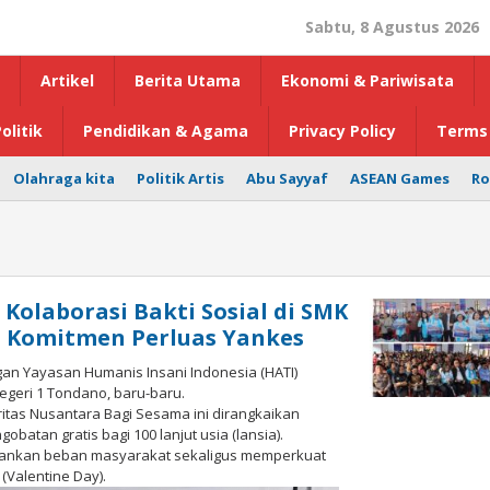
Sabtu, 8 Agustus 2026
Artikel
Berita Utama
Ekonomi & Pariwisata
olitik
Pendidikan & Agama
Privacy Policy
Terms 
Olahraga kita
Politik Artis
Abu Sayyaf
ASEAN Games
Ro
olaborasi Bakti Sosial di SMK
ud Komitmen Perluas Yankes
an Yayasan Humanis Insani Indonesia (HATI)
Negeri 1 Tondano, baru-baru.
itas Nusantara Bagi Sesama ini dirangkaikan
tan gratis bagi 100 lanjut usia (lansia).
ingankan beban masyarakat sekaligus memperkuat
Valentine Day).