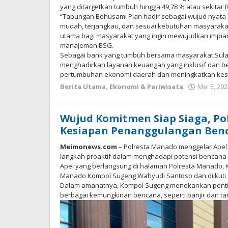
yang ditargetkan tumbuh hingga 49,78 % atau sekitar R
“Tabungan Bohusami Plan hadir sebagai wujud nyat
mudah, terjangkau, dan sesuai kebutuhan masyarakat.
utama bagi masyarakat yang ingin mewujudkan impian
manajemen BSG.
Sebagai bank yang tumbuh bersama masyarakat Sulaw
menghadirkan layanan keuangan yang inklusif dan be
pertumbuhan ekonomi daerah dan meningkatkan kese
Berita Utama
,
Ekonomi & Pariwisata
Mei 5, 202
Wujud Komitmen Siap Siaga, Po
Kesiapan Penanggulangan Ben
Meimonews.com
– Polresta Manado menggelar Ape
langkah proaktif dalam menghadapi potensi bencana
Apel yang berlangsung di halaman Polresta Manado, Ka
Manado Kompol Sugeng Wahyudi Santoso dan diikuti o
Dalam amanatnya, Kompol Sugeng menekankan penti
berbagai kemungkinan bencana, seperti banjir dan ta