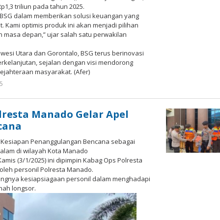
p1,3 triliun pada tahun 2025.
a BSG dalam memberikan solusi keuangan yang
 Kami optimis produk ini akan menjadi pilihan
 masa depan,” ujar salah satu perwakilan
esi Utara dan Gorontalo, BSG terus berinovasi
rkelanjutan, sejalan dengan visi mendorong
jahteraan masyarakat. (Afer)
5
oleh
Redaksi
Meimo
lresta Manado Gelar Apel
cana
l Kesiapan Penanggulangan Bencana sebagai
 alam di wilayah Kota Manado
mis (3/1/2025) ini dipimpin Kabag Ops Polresta
leh personil Polresta Manado.
ngnya kesiapsiagaan personil dalam menghadapi
nah longsor.