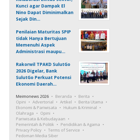
Kunci agar Dampak El
Nino Dapat Diminimalkan
Sejak Din…
Penilaian Maturitas SPIP
tidak Hanya Bertujuan
Memenuhi Aspek
Administrasi maupu…
Rakorwil TPAKD SulutGo
2026 Digelar, Bank
SulutGo Perkuat Potensi
Ekonomi Daerah…
Meimonews 2026
Beranda
Berita
Opini
Advertorial
Artikel
Berita Utama
Ekonomi & Pariwisata
Hukum & Kriminal
Olahraga
Opini
Pariwisata & Kebudayaan
Pemerintah & Politik
Pendidikan & Agama
Privacy Policy
Terms of Service
Pedoman Media Siber