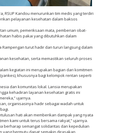
ara, RSUP Kandou menurunkan tim medis yang terdiri
berikan pelayanan kesehatan dalam baksos
atan umum, pemeriksaan mata, pemberian obat-
ehatan habis pakai yang dibutuhkan dalam
 Rampengan turut hadir dan turun langsung dalam
anan kesehatan, serta memastikan seluruh proses
alam kegiatan ini merupakan bagian dari komitmen
(yankes), khususnya bagi kelompok rentan seperti
esia dan komunitas lokal. Lansia merupakan
ga kehadiran layanan kesehatan gratis ini
ereka,” ujarnya.
an, organisasinya hadir sebagai wadah untuk
bagi.
 ketulusan hati akan memberikan dampak yang nyata
itmen kami untuk terus bersama rakyat,” ujarnya.
sia berharap semangat solidaritas dan kepedulian
an yang bermutu dapat semakin dirasakan