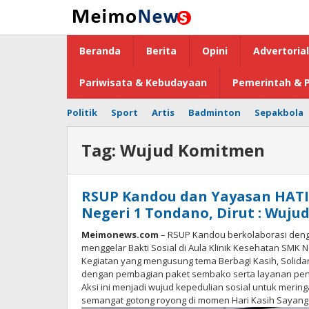
Lewati
ke
konten
Beranda
Berita
Opini
Advertorial
Pariwisata & Kebudayaan
Pemerintah & P
Politik
Sport
Artis
Badminton
Sepakbola
Tag:
Wujud Komitmen
RSUP Kandou dan Yayasan HATI K
Negeri 1 Tondano, Dirut : Wuj
Meimonews.com
– RSUP Kandou berkolaborasi deng
menggelar Bakti Sosial di Aula Klinik Kesehatan SMK 
Kegiatan yang mengusung tema Berbagi Kasih, Solidar
dengan pembagian paket sembako serta layanan pengoba
Aksi ini menjadi wujud kepedulian sosial untuk mer
semangat gotong royong di momen Hari Kasih Sayang (