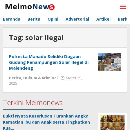
Lewati
ke
konten
Beranda
Berita
Opini
Advertorial
Artikel
Berit
Tag:
solar ilegal
Polresta Manado Selidiki Dugaan
Gudang Penampungan Solar Ilegal di
Malendeng
Berita
,
Hukum & Kriminal
Maret 29,
2025
oleh
Redaksi
Meimo
Terkini Meimonews
Bukti Nyata Keseriusan Turunkan Angka
Kematian Ibu dan Anak serta Tingkatkan
Kua…