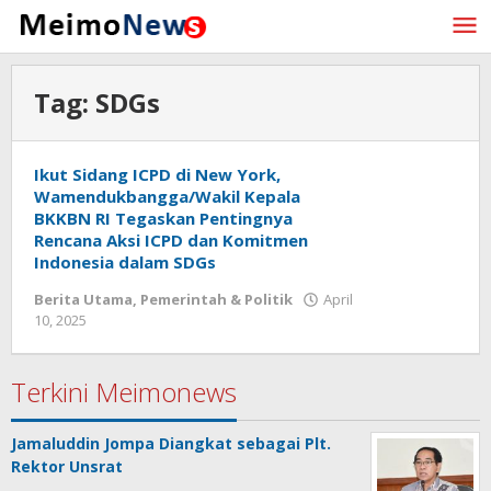
Lewati
ke
konten
Tag:
SDGs
Ikut Sidang ICPD di New York,
Wamendukbangga/Wakil Kepala
BKKBN RI Tegaskan Pentingnya
Rencana Aksi ICPD dan Komitmen
Indonesia dalam SDGs
Berita Utama
,
Pemerintah & Politik
April
10, 2025
oleh
Redaksi
Meimo
Terkini Meimonews
Jamaluddin Jompa Diangkat sebagai Plt.
Rektor Unsrat