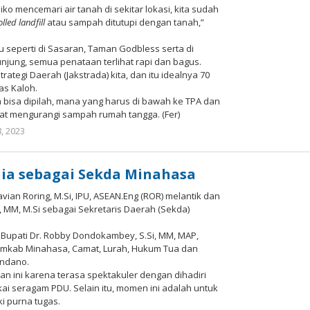
 mencemari air tanah di sekitar lokasi, kita sudah
lled landfill
atau sampah ditutupi dengan tanah,”
u seperti di Sasaran, Taman Godbless serta di
unjung, semua penataan terlihat rapi dan bagus.
tegi Daerah (Jakstrada) kita, dan itu idealnya 70
as Kaloh.
bisa dipilah, mana yang harus di bawah ke TPA dan
at mengurangi sampah rumah tangga. (Fer)
, 2023
oleh
Redaksi
Meimo
News
ia sebagai Sekda Minahasa
avian Roring, M.Si, IPU, ASEAN.Eng (ROR) melantik dan
 MM, M.Si sebagai Sekretaris Daerah (Sekda)
l Bupati Dr. Robby Dondokambey, S.Si, MM, MAP,
emkab Minahasa, Camat, Lurah, Hukum Tua dan
ondano.
n ini karena terasa spektakuler dengan dihadiri
 seragam PDU. Selain itu, momen ini adalah untuk
i purna tugas.