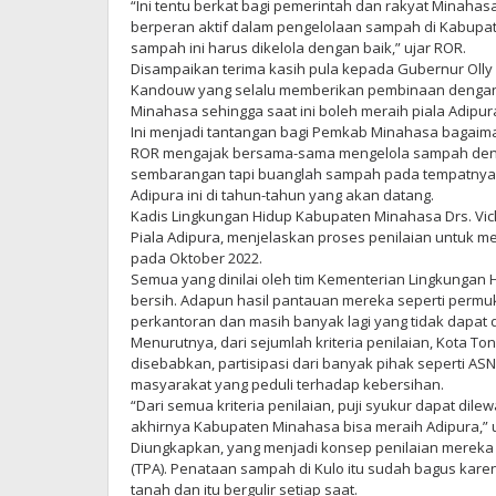
“Ini tentu berkat bagi pemerintah dan rakyat Minaha
berperan aktif dalam pengelolaan sampah di Kabup
sampah ini harus dikelola dengan baik,” ujar ROR.
Disampaikan terima kasih pula kepada Gubernur Oll
Kandouw yang selalu memberikan pembinaan dengan
Minahasa sehingga saat ini boleh meraih piala Adipur
Ini menjadi tantangan bagi Pemkab Minahasa bagaiman
ROR mengajak bersama-sama mengelola sampah deng
sembarangan tapi buanglah sampah pada tempatnya
Adipura ini di tahun-tahun yang akan datang.
Kadis Lingkungan Hidup Kabupaten Minahasa Drs. Vic
Piala Adipura, menjelaskan proses penilaian untuk m
pada Oktober 2022.
Semua yang dinilai oleh tim Kementerian Lingkungan 
bersih. Adapun hasil pantauan mereka seperti permuk
perkantoran dan masih banyak lagi yang tidak dapat
Menurutnya, dari sejumlah kriteria penilaian, Kota Ton
disebabkan, partisipasi dari banyak pihak seperti A
masyarakat yang peduli terhadap kebersihan.
“Dari semua kriteria penilaian, puji syukur dapat di
akhirnya Kabupaten Minahasa bisa meraih Adipura,” u
Diungkapkan, yang menjadi konsep penilaian mereka
(TPA). Penataan sampah di Kulo itu sudah bagus kare
tanah dan itu bergulir setiap saat.