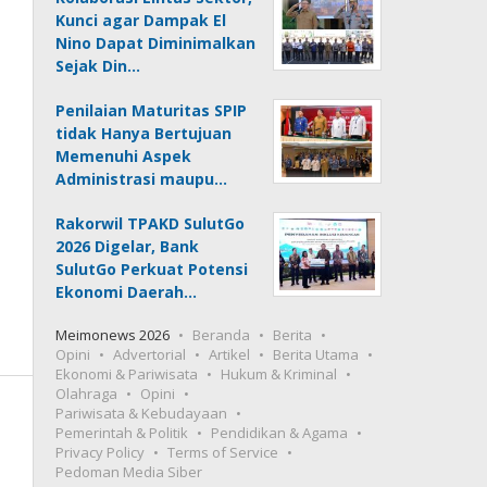
Kunci agar Dampak El
Nino Dapat Diminimalkan
Sejak Din…
Penilaian Maturitas SPIP
tidak Hanya Bertujuan
Memenuhi Aspek
Administrasi maupu…
Rakorwil TPAKD SulutGo
2026 Digelar, Bank
SulutGo Perkuat Potensi
Ekonomi Daerah…
Meimonews 2026
Beranda
Berita
Opini
Advertorial
Artikel
Berita Utama
Ekonomi & Pariwisata
Hukum & Kriminal
Olahraga
Opini
Pariwisata & Kebudayaan
Pemerintah & Politik
Pendidikan & Agama
Privacy Policy
Terms of Service
Pedoman Media Siber