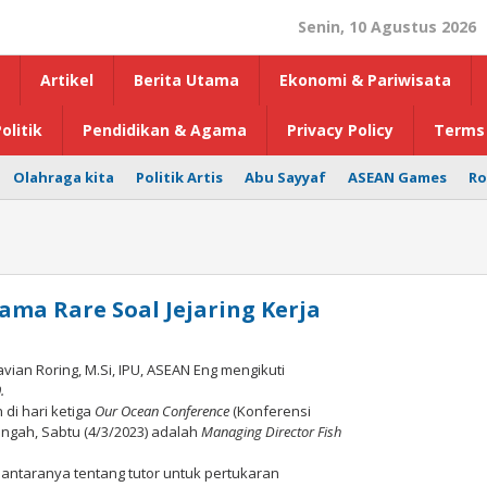
Senin, 10 Agustus 2026
Artikel
Berita Utama
Ekonomi & Pariwisata
olitik
Pendidikan & Agama
Privacy Policy
Terms 
Olahraga kita
Politik Artis
Abu Sayyaf
ASEAN Games
Ro
ma Rare Soal Jejaring Kerja
avian Roring, M.Si, IPU, ASEAN Eng mengikuti
.
di hari ketiga
Our Ocean Conference
(Konferensi
ngah, Sabtu (4/3/2023) adalah
Managing Director Fish
antaranya tentang tutor untuk pertukaran