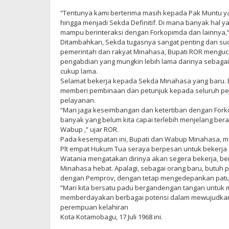
“Tentunya kami berterima masih kepada Pak Muntu y
hingga menjadi Sekda Definitif. Di mana banyak hal ya
mampu berinteraksi dengan Forkopimda dan lainnya,”
Ditambahkan, Sekda tugasnya sangat penting dan su
pemerintah dan rakyat Minahasa, Bupati ROR menguca
pengabdian yang mungkin lebih lama darinya sebagai 
cukup lama.
Selamat bekerja kepada Sekda Minahasa yang baru. 
memberi pembinaan dan petunjuk kepada seluruh pej
pelayanan.
“Mari jaga keseimbangan dan ketertiban dengan Fork
banyak yang belum kita capai terlebih menjelang ber
Wabup ,” ujar ROR.
Pada kesempatan ini, Bupati dan Wabup Minahasa, 
Plt empat Hukum Tua seraya berpesan untuk bekerja 
Watania mengatakan dirinya akan segera bekerja, ber
Minahasa hebat. Apalagi, sebagai orang baru, butuh 
dengan Pemprov, dengan tetap mengedepankan patuh
“Mari kita bersatu padu bergandengan tangan untuk 
memberdayakan berbagai potensi dalam mewujudkan vis
perempuan kelahiran
Kota Kotamobagu, 17 Juli 1968 ini.