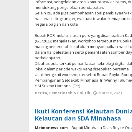
informasi, pengelolaan area, komunikasi/visibilitas, 
mendukung pengelolaan pendapatan.
Selain itu, ada juga pembahasan soal pembiayaan/a
nasional di lingkungan, evaluasi triwulan kemajuan 
negara bagian dan kota.
Bupati ROR melalui siaran pers yang disampaikan Ka
(6/3/2023) menjelaskan, workshop tersebut merupakan
masing pemerintah lokal akan menyampaikan hasil-has
dalam hal pelestarian serta pemanfaatan sumber da
berkelanjutan.
Dibahas pula terkait pemanfaatan teknologi digital d
lokal dalam periode waktu yang disepakati bersama.
Usai mengikuti workshop tersebut Bupati Royke Rori
Pembangunan Setdakab Minahasa Ir. Wenny Talumewo
Y M Sukmo Harsono. (Fer)
Berita
,
Pemerintah & Politik
Maret 6, 2023
ole
Red
Me
Ne
Ikuti Konferensi Kelautan Dun
Kelautan dan SDA Minahasa
Meimonews.com
– Bupati Minahasa Dr. Ir. Royke Oct