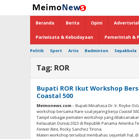
Lewati
ke
konten
Beranda
Berita
Opini
Advertorial
Pariwisata & Kebudayaan
Pemerintah & P
Politik
Sport
Artis
Badminton
Sepakbola
Tag:
ROR
Bupati ROR Ikut Workshop Bersa
Coastal 500
Meimonews.com
– Bupati Minahasa Dr. Ir. Royke Oct
workshop bersama Rare soal jejaring kerja
Coastal 500
Tampil sebagai pemateri workshop yang dilaksanakan 
Kelauatan Dunia) 2023 di Republik Panama Amerika Te
Forever Rare,
Rocky Sanchez Tirona.
Materi workshop tersebut membahas sejumlah hal, di 