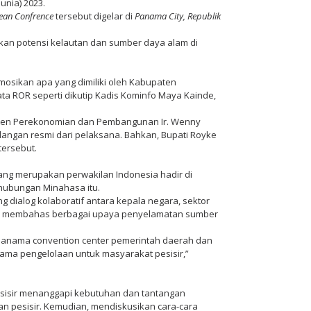
unia) 2023.
cean Confrence
tersebut digelar di
Panama City, Republik
an potensi kelautan dan sumber daya alam di
osikan apa yang dimiliki oleh Kabupaten
ata ROR seperti dikutip Kadis Kominfo Maya Kainde,
isten Perekonomian dan Pembangunan Ir. Wenny
ndangan resmi dari pelaksana. Bahkan, Bupati Royke
tersebut.
 yang merupakan perwakilan Indonesia hadir di
rhubungan Minahasa itu.
 dialog kolaboratif antara kepala negara, sektor
na membahas berbagai upaya penyelamatan sumber
s Panama convention center pemerintah daerah dan
sama pengelolaan untuk masyarakat pesisir,”
Pesisir menanggapi kebutuhan dan tantangan
nan pesisir. Kemudian, mendiskusikan cara-cara