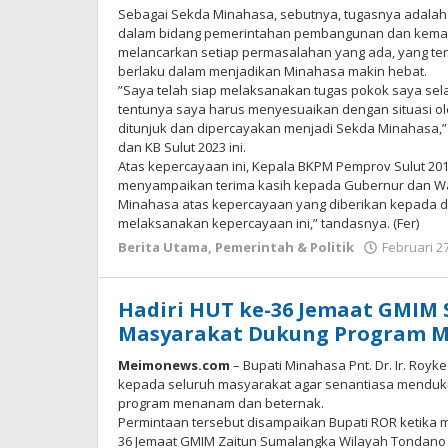
Sebagai Sekda Minahasa, sebutnya, tugasnya adalah 
dalam bidang pemerintahan pembangunan dan kemas
melancarkan setiap permasalahan yang ada, yang te
berlaku dalam menjadikan Minahasa makin hebat.
”Saya telah siap melaksanakan tugas pokok saya sel
tentunya saya harus menyesuaikan dengan situasi ol
ditunjuk dan dipercayakan menjadi Sekda Minahasa,”
dan KB Sulut 2023 ini.
Atas kepercayaan ini, Kepala BKPM Pemprov Sulut 201
menyampaikan terima kasih kepada Gubernur dan Wak
Minahasa atas kepercayaan yang diberikan kepada di
melaksanakan kepercayaan ini,” tandasnya. (Fer)
Berita Utama
,
Pemerintah & Politik
Februari 27
Hadiri HUT ke-36 Jemaat GMIM
Masyarakat Dukung Program 
Meimonews.com
– Bupati Minahasa Pnt. Dr. Ir. Royk
kepada seluruh masyarakat agar senantiasa menduk
program menanam dan beternak.
Permintaan tersebut disampaikan Bupati ROR ketika
36 Jemaat GMIM Zaitun Sumalangka Wilayah Tondano 