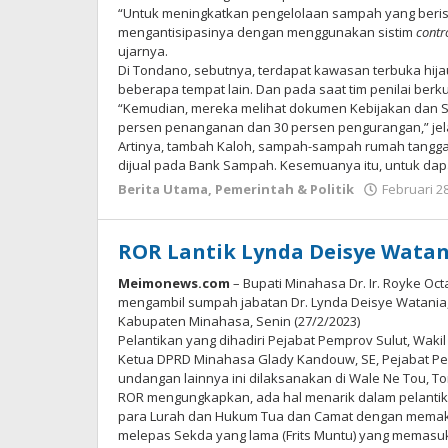
“Untuk meningkatkan pengelolaan sampah yang berisiko
mengantisipasinya dengan menggunakan sistim
contro
ujarnya.
Di Tondano, sebutnya, terdapat kawasan terbuka hija
beberapa tempat lain. Dan pada saat tim penilai berk
“Kemudian, mereka melihat dokumen Kebijakan dan Stra
persen penanganan dan 30 persen pengurangan,” jel
Artinya, tambah Kaloh, sampah-sampah rumah tangga 
dijual pada Bank Sampah. Kesemuanya itu, untuk dap
Berita Utama
,
Pemerintah & Politik
Februari 28
ROR Lantik Lynda Deisye Watan
Meimonews.com
– Bupati Minahasa Dr. Ir. Royke Oct
mengambil sumpah jabatan Dr. Lynda Deisye Watania,
Kabupaten Minahasa, Senin (27/2/2023)
Pelantikan yang dihadiri Pejabat Pemprov Sulut, Waki
Ketua DPRD Minahasa Glady Kandouw, SE, Pejabat P
undangan lainnya ini dilaksanakan di Wale Ne Tou, T
ROR mengungkapkan, ada hal menarik dalam pelantika
para Lurah dan Hukum Tua dan Camat dengan memakai
melepas Sekda yang lama (Frits Muntu) yang memasuk