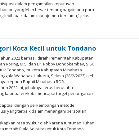
tisipasi dalam pengambilan keputusan.
haman yang lebih besar tentang bagaimana para
g lebih baik dalam manajemen bersama,” jelas
gori Kota Kecil untuk Tondano
l Tahun 2022 berhasil diraih Pemerintah Kabupaten
an Roring, M.Si dan Dr. Robby Dondokambey, S.Si,
ntuk Tondano, Ibukota Kabupaten Minahasa.
nggala Wanabakti Jakarta, Selasa (28/2/2023) oleh
rbaya kepada Bupati Minahasa ROR.
ahun 2022 ini, pihaknya terus berusaha
g kabupaten/kota mencapai target penanganan
radaptasi dengan perkembangan metode
usi yang terbaik dalam menangani persoalan
kapkan rasa syukur oleh karena tuntunan Tuhan
a meraih Piala Adipura untuk Kota Tondano