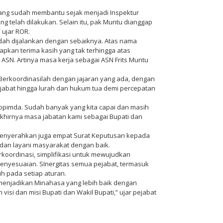
ang sudah membantu sejak menjadi Inspektur
ng telah dilakukan. Selain itu, pak Muntu dianggap
 ujar ROR.
dah dijalankan dengan sebaiknya. Atas nama
pkan terima kasih yang tak terhingga atas
ASN. Artinya masa kerja sebagai ASN Frits Muntu
Berkoordinasilah dengan jajaran yang ada, dengan
abat hingga lurah dan hukum tua demi percepatan
opimda. Sudah banyak yang kita capai dan masih
akhirnya masa jabatan kami sebagai Bupati dan
menyerahkan juga empat Surat Keputusan kepada
dan layani masyarakat dengan baik.
koordinasi, simplifikasi untuk mewujudkan
penyesuaian. SInergitas semua pejabat, termasuk
 pada setiap aturan.
menjadikan Minahasa yang lebih baik dengan
i dan misi Bupati dan Wakil Bupati,” ujar pejabat