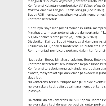
mengikuti
Our Ocean Conference
(Konferensi Kelautan D
Konferensi Kelautan yang bertajuk
8th Edition of the O
Panama
, Amerika Tengah, Kamis-Minggu (2-5/3/ 2023).
Bupati ROR mengatakan, pihaknya telah mempromosik
konferensi tersebut.
“Tentunya, saya mengambil momen ini untuk memprom
Minahasa, termasuk potensi wisata dan pertanian,” k
SH, MAP dalam siaran persnya, Sabtu (4/3/2023).
Disebutkan Kainde, Bupati Minahasa di dampingi As
Talumewo, M.Si, hadir di Konferensi Kelautan atas u
Roring menjadi pembicara pertama dalam konferensi 
“Jadi, selain Bupati Minahasa, ada juga Bupati Buton
konferensi tersebut,” sebut mantan Kepala Dinas Pe
Konferensi tersebut, menurut Kainde, merupakan ajang
swasta, masyarakat sipil dan lembaga akademik gu
daya laut.
“Di konferensi tersebut bupati mengikuti side event
nelayan skala kecil, yaitu bagaimana membuat kerja 
jelasnya.
Diketahui, dalam konferensi ini, 500 Kepala Daerah 
nelayan skala kecil dengan berbagi visi untuk perika