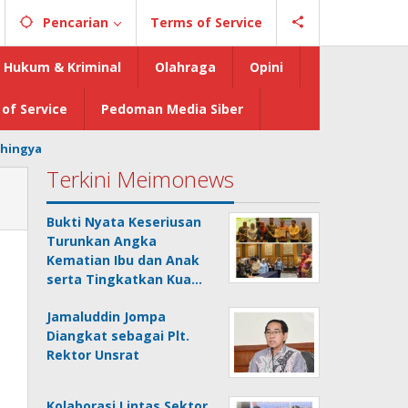
Pencarian
Terms of Service
Hukum & Kriminal
Olahraga
Opini
of Service
Pedoman Media Siber
hingya
Terkini Meimonews
Bukti Nyata Keseriusan
Turunkan Angka
Kematian Ibu dan Anak
serta Tingkatkan Kua…
Jamaluddin Jompa
Diangkat sebagai Plt.
Rektor Unsrat
Kolaborasi Lintas Sektor,