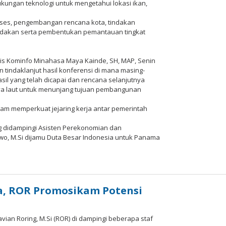
dukungan teknologi untuk mengetahui lokasi ikan,
kses, pengembangan rencana kota, tindakan
tindakan serta pembentukan pemantauan tingkat
dis Kominfo Minahasa Maya Kainde, SH, MAP, Senin
 tindaklanjut hasil konferensi di mana masing-
il yang telah dicapai dan rencana selanjutnya
ya laut untuk menunjang tujuan pembangunan
alam memperkuat jejaring kerja antar pemerintah
ng didampingi Asisten Perekonomian dan
, M.Si dijamu Duta Besar Indonesia untuk Panama
h
aksi
imo
ws
ia, ROR Promosikam Potensi
avian Roring, M.Si (ROR) di dampingi beberapa staf