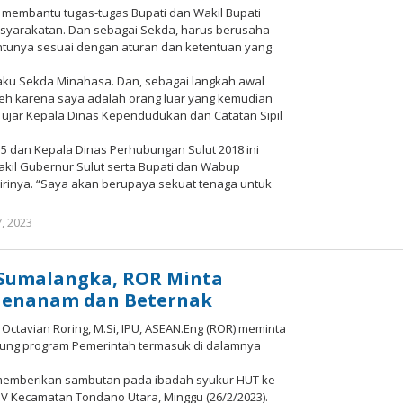
membantu tugas-tugas Bupati dan Wakil Bupati
yarakatan. Dan sebagai Sekda, harus berusaha
ntunya sesuai dengan aturan dan ketentuan yang
aku Sekda Minahasa. Dan, sebagai langkah awal
eh karena saya adalah orang luar yang kemudian
 ujar Kepala Dinas Kependudukan dan Catatan Sipil
5 dan Kepala Dinas Perhubungan Sulut 2018 ini
il Gubernur Sulut serta Bupati dan Wabup
rinya. “Saya akan berupaya sekuat tenaga untuk
, 2023
oleh
Redaksi
Meimo
News
 Sumalangka, ROR Minta
Menanam dan Beternak
e Octavian Roring, M.Si, IPU, ASEAN.Eng (ROR) meminta
ung program Pemerintah termasuk di dalamnya
 memberikan sambutan pada ibadah syukur HUT ke-
V Kecamatan Tondano Utara, Minggu (26/2/2023).