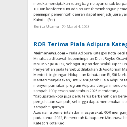
mereka menciptakan ruang bagi nelayan untuk berpar
Tujuan konferensi ini adalah untuk membangun pema
pemimpin pemerintah daerah dapat menjadi juara yan
Kainde. (Fer)
Berita Utama
Maret 4, 2023
oleh
Redaksi
Meimo
News
ROR Terima Piala Adipura Kate
Meimonews.com
– Piala Adipura Kategori Kota Keci
Minahasa di bawah kepemimpinan Dr. Ir. Royke Octavi
MM, MAP (ROR-RD) sebagai Bupati dan Wakil Bupati u
Penyerahan piala tersebut dilakukan di Auditorium Ma
Menteri Lingkungan Hidup dan Kehutanan RI, Siti Nu
Menteri menjelaskan, untuk anugerah Piala Adipura t
menyempurnakan program Adipura dengan mendoron
sampah 100 persen pada tahun 2025 mendatang.
“Kabupaten/kota juga perlu terus berbenah dan be
pengelolaan sampah, sehingga dapat menemukan sol
sampah,” ujarnya.
Atas nama pemerintah dan masyarakat, ROR mengung
pada tahun 2022, Pemerintah Kabupaten Minahasa bis
Kategori Kota Kecil.