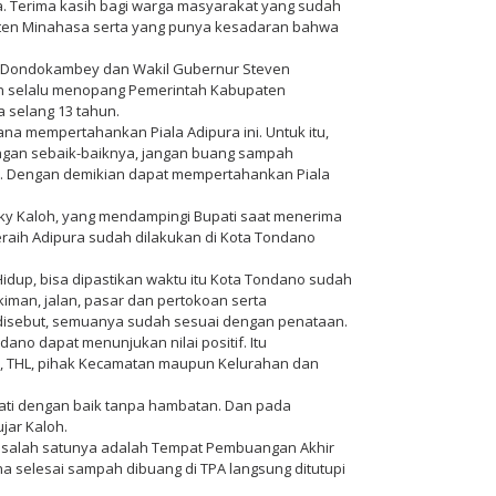
sa. Terima kasih bagi warga masyarakat yang sudah
aten Minahasa serta yang punya kesadaran bahwa
y Dondokambey dan Wakil Gubernur Steven
 selalu menopang Pemerintah Kabupaten
a selang 13 tahun.
a mempertahankan Piala Adipura ini. Untuk itu,
an sebaik-baiknya, jangan buang sampah
. Dengan demikian dapat mempertahankan Piala
ky Kaloh, yang mendampingi Bupati saat menerima
eraih Adipura sudah dilakukan di Kota Tondano
Hidup, bisa dipastikan waktu itu Kota Tondano sudah
iman, jalan, pasar dan pertokoan serta
 disebut, semuanya sudah sesuai dengan penataan.
dano dapat menunjukan nilai positif. Itu
SN, THL, pihak Kecamatan maupun Kelurahan dan
lewati dengan baik tanpa hambatan. Dan pada
jar Kaloh.
 salah satunya adalah Tempat Pembuangan Akhir
na selesai sampah dibuang di TPA langsung ditutupi