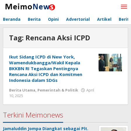
Lewati
ke
konten
Beranda
Berita
Opini
Advertorial
Artikel
Berit
Tag:
Rencana Aksi ICPD
Ikut Sidang ICPD di New York,
Wamendukbangga/Wakil Kepala
BKKBN RI Tegaskan Pentingnya
Rencana Aksi ICPD dan Komitmen
Indonesia dalam SDGs
Berita Utama
,
Pemerintah & Politik
April
10, 2025
oleh
Redaksi
Meimo
Terkini Meimonews
Jamaluddin Jompa Diangkat sebagai Plt.