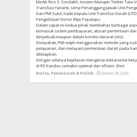
Medik Rico S. Sondakh, Asisten Manajer Timker Tata 
Transfusi Yarianti, serta Penanggung Jawab Unit Penge
Dari PMI Sulut, hadir Kepala Unit Transfusi Darah (U
Pengelolaan Donor Ritje Papalapu.
‎Dalam rapat ini kedua pihak membahas berbagai as
termasuk sistem pembayaran, aturan permintaan darah,
(terjadual) maupun dalam kondisi darurat (cito).
‎Disepakati, PMI wajib menggunakan metode yang sud
pelayanan, dan melayani permintaan darah pada har
ditetapkan.
Dengan adanya kejelasan mengenai mekanisme kerja 
di RS Kandou semakin optimal dan efisien. (Fer)
Berita
,
Pemerintah & Politik
Maret 28, 2025
ol
Re
M