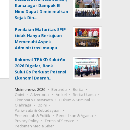
Kunci agar Dampak El
Nino Dapat Diminimalkan
Sejak Din…
Penilaian Maturitas SPIP
tidak Hanya Bertujuan
Memenuhi Aspek
Administrasi maupu…
Rakorwil TPAKD SulutGo
2026 Digelar, Bank
SulutGo Perkuat Potensi
Ekonomi Daerah…
Meimonews 2026
Beranda
Berita
Opini
Advertorial
Artikel
Berita Utama
Ekonomi & Pariwisata
Hukum & Kriminal
Olahraga
Opini
Pariwisata & Kebudayaan
Pemerintah & Politik
Pendidikan & Agama
Privacy Policy
Terms of Service
Pedoman Media Siber