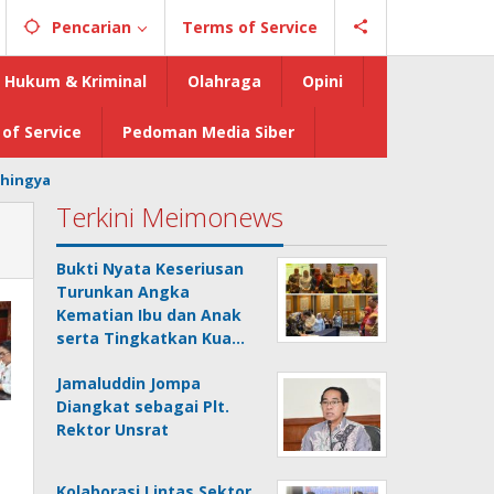
Pencarian
Terms of Service
Hukum & Kriminal
Olahraga
Opini
of Service
Pedoman Media Siber
hingya
Terkini Meimonews
Bukti Nyata Keseriusan
Turunkan Angka
Kematian Ibu dan Anak
serta Tingkatkan Kua…
Jamaluddin Jompa
Diangkat sebagai Plt.
Rektor Unsrat
Kolaborasi Lintas Sektor,