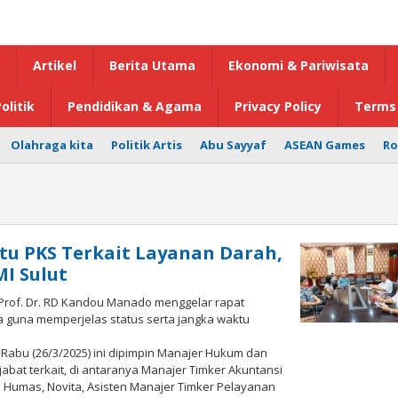
Artikel
Berita Utama
Ekonomi & Pariwisata
olitik
Pendidikan & Agama
Privacy Policy
Terms 
Olahraga kita
Politik Artis
Abu Sayyaf
ASEAN Games
Ro
tu PKS Terkait Layanan Darah,
I Sulut
Prof. Dr. RD Kandou Manado menggelar rapat
a guna memperjelas status serta jangka waktu
 Rabu (26/3/2025) ini dipimpin Manajer Hukum dan
abat terkait, di antaranya Manajer Timker Akuntansi
 Humas, Novita, Asisten Manajer Timker Pelayanan