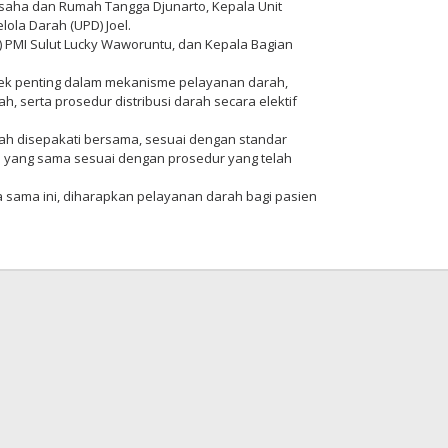
Usaha dan Rumah Tangga Djunarto, Kepala Unit
lola Darah (UPD) Joel.
TD) PMI Sulut Lucky Waworuntu, dan Kepala Bagian
pek penting dalam mekanisme pelayanan darah,
 serta prosedur distribusi darah secara elektif
ah disepakati bersama, sesuai dengan standar
i yang sama sesuai dengan prosedur yang telah
sama ini, diharapkan pelayanan darah bagi pasien
eh
daksi
eimo