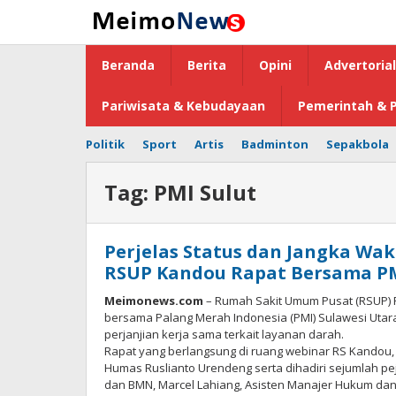
Lewati
ke
konten
Beranda
Berita
Opini
Advertorial
Pariwisata & Kebudayaan
Pemerintah & P
Politik
Sport
Artis
Badminton
Sepakbola
Tag:
PMI Sulut
Perjelas Status dan Jangka Wak
RSUP Kandou Rapat Bersama PM
Meimonews.com
– ‎Rumah Sakit Umum Pusat (RSUP) 
bersama Palang Merah Indonesia (PMI) Sulawesi Utar
perjanjian kerja sama terkait layanan darah.
‎Rapat yang berlangsung di ruang webinar RS Kandou,
Humas Ruslianto Urendeng serta dihadiri sejumlah pej
dan BMN, Marcel Lahiang, Asisten Manajer Hukum dan