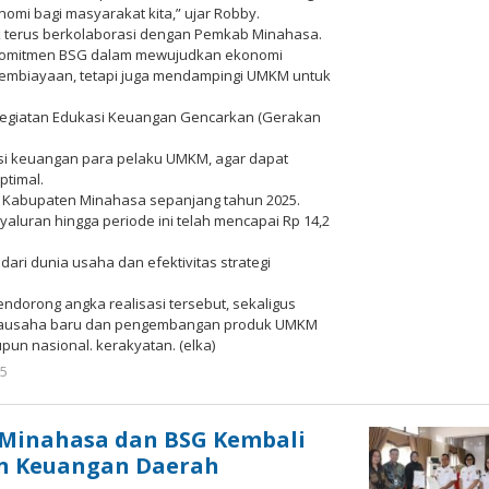
mi bagi masyarakat kita,” ujar Robby.
 terus berkolaborasi dengan Pemkab Minahasa.
 komitmen BSG dalam mewujudkan ekonomi
pembiayaan, tetapi juga mendampingi UMKM untuk
kegiatan Edukasi Keuangan Gencarkan (Gerakan
lusi keuangan para pelaku UMKM, agar dapat
timal.
di Kabupaten Minahasa sepanjang tahun 2025.
nyaluran hingga periode ini telah mencapai Rp 14,2
ari dunia usaha dan efektivitas strategi
dorong angka realisasi tersebut, sekaligus
-wirausaha baru dan pengembangan produk UMKM
pun nasional. kerakyatan. (elka)
25
oleh
Redaksi
Meimo
 Minahasa dan BSG Kembali
n Keuangan Daerah