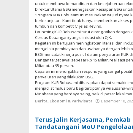
untuk membawa kemandirian dan kesejahteraan ekono
Direktur Utama BSG menegaskan kesiapan BSG untuk
“Program KUR Bohusami ini merupakan wujud nyata
berkelanjutan. Kami tidak hanya memberikan akses 
tumbuh dan kompetitif,” jelas Revino.
Launching KUR Bohusami turut dirangkaikan dengan 
Cerdas Keuangan) yang diinisiasi oleh OJK.
Kegiatan ini bertujuan meningkatkan literasi dan ink
mengelola pembiayaan dan usahanya dengan lebih op
BSG mencatat kinerja positif dalam penyaluran KUR 
Dengan target awal sebesar Rp 15 Miliar, realisasi pe
Miliar atau 95 persen.
Capaian ini menunjukkan respons yang sangat positif d
penyaluran yang dilakukan BSG.
Program KUR Bohusami diharapkan dapat semakin men
menjadi stimulus baru bagi terciptanya wirausaha
Minahasa yang berdaya saing, baik di pasar lokal mau
Berita
,
Ekonomi & Pariwisata
Desember 10, 20
Terus Jalin Kerjasama, Pemkab
Tandatangani MoU Pengelolaa