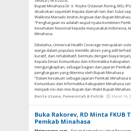
Selasa (14/3/2023)..
Bupati Minahasa Dr. Ir. Royke Octavian Roring, MSi,
disaksikan sejumlah Kepala daerah lain dari Sulut se
Walikota Manado Andrei Angouw dan Bupati Minahasa
“Penghargaan ini adalah wujud nyata komitmen Pe
Kesehatan Nasional kepada masyarakat Indonesia, t
Minahasa.
Diketahui, Universal Health Coverage merupakan si
warga dalam populasi memiliki akses yang adil terha
kuratif, dan rehabilitatif, bermutu dengan biaya terjan
Kepala Dinas Komunikasi dan Informatika Kabupaten
mengungkapkan, sebagai bagian dari jajaran Pemka
penghargaan yang diterima oleh Bupati Minahasa
“Dalam kesatuan sebagai jajaran Pemkab Minahasa te
Komunikasi dan Informatika Kabupaten Minahasa se
menjadi visi dan misi Bupati dan Wakil Bupati Minahasa
Berita Utama
,
Pemerintah & Politik
Maret 14, 
Buka Rakorev, RD Minta FKUB T
Pemkab Minahasa
Meimonews.com
– Forum Komunikasi Umat Beraga