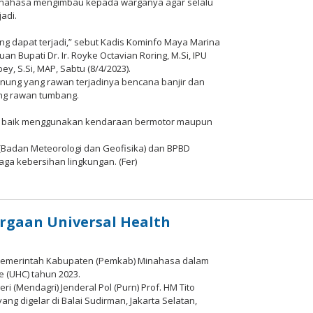
Minahasa mengimbau kepada warganya agar selalu
adi.
 dapat terjadi,” sebut Kadis Kominfo Maya Marina
 Bupati Dr. Ir. Royke Octavian Roring, M.Si, IPU
y, S.Si, MAP, Sabtu (8/4/2023).
gunung yang rawan terjadinya bencana banjir dan
ang rawan tumbang.
umah baik menggunakan kendaraan bermotor maupun
 (Badan Meteorologi dan Geofisika) dan BPBD
a kebersihan lingkungan. (Fer)
ksi
mo
s
gaan Universal Health
h Pemerintah Kabupaten (Pemkab) Minahasa dalam
e (UHC) tahun 2023.
 (Mendagri) Jenderal Pol (Purn) Prof. HM Tito
g digelar di Balai Sudirman, Jakarta Selatan,