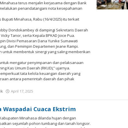
Minahasa terus menjalin kerjasama dengan Bank
li melalukan penandatangani nota kesepahaman
upati Minahasa, Rabu (16/4/2025) itu terkait
bby Dondokambey di dampingi Sekretaris Daerah
I Vicky Tanor, serta Kepala BPKAD Joice Pua.
impin Divisi Pemasaran Dana Yunike Sumawati
ng, dan Pemimpin Departemen Jeane Rampi.
an untuk membentuk sinergi yang saling memberikan
 untuk mengatur penyimpanan dan pelaksanaan
ing Kas Umum Daerah (RKUD),” ujarnya.
 memperkuat tata kelola keuangan daerah yang
itraan antara pemerintah daerah dan pihak
ik
April 17, 2025
oleh
Redaksi
Meimo
 Waspadai Cuaca Ekstrim
ah Kabupaten Minahasa dilanda hujan dengan
kibatkan sejumlah pohon tumbang dan tanah longsor.