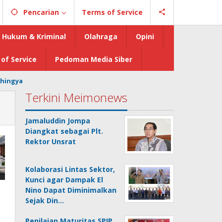
Pencarian
Terms of Service
Hukum & Kriminal
Olahraga
Opini
of Service
Pedoman Media Siber
hingya
Terkini Meimonews
Jamaluddin Jompa
Diangkat sebagai Plt.
Rektor Unsrat
Kolaborasi Lintas Sektor,
Kunci agar Dampak El
Nino Dapat Diminimalkan
Sejak Din…
Penilaian Maturitas SPIP