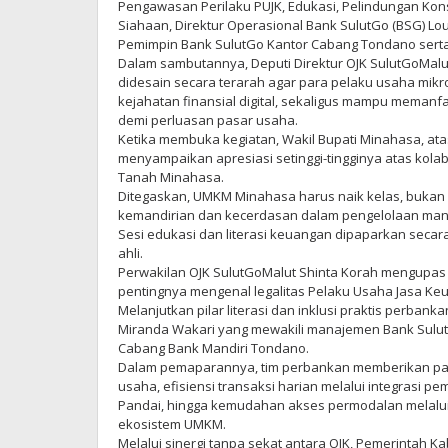
Pengawasan Perilaku PUJK, Edukasi, Pelindungan Ko
Siahaan, Direktur Operasional Bank SulutGo (BSG) Lou
Pemimpin Bank SulutGo Kantor Cabang Tondano sert
Dalam sambutannya, Deputi Direktur OJK SulutGoMa
didesain secara terarah agar para pelaku usaha mik
kejahatan finansial digital, sekaligus mampu memanf
demi perluasan pasar usaha.
Ketika membuka kegiatan, Wakil Bupati Minahasa, a
menyampaikan apresiasi setinggi-tingginya atas kolab
Tanah Minahasa.
Ditegaskan, UMKM Minahasa harus naik kelas, bukan han
kemandirian dan kecerdasan dalam pengelolaan ma
Sesi edukasi dan literasi keuangan dipaparkan secar
ahli.
Perwakilan OJK SulutGoMalut Shinta Korah mengupas t
pentingnya mengenal legalitas Pelaku Usaha Jasa Keu
Melanjutkan pilar literasi dan inklusi praktis perbank
Miranda Wakari yang mewakili manajemen Bank Sulut
Cabang Bank Mandiri Tondano.
Dalam pemaparannya, tim perbankan memberikan p
usaha, efisiensi transaksi harian melalui integrasi 
Pandai, hingga kemudahan akses permodalan melalui 
ekosistem UMKM.
Melalui sinergi tanpa sekat antara OJK, Pemerintah