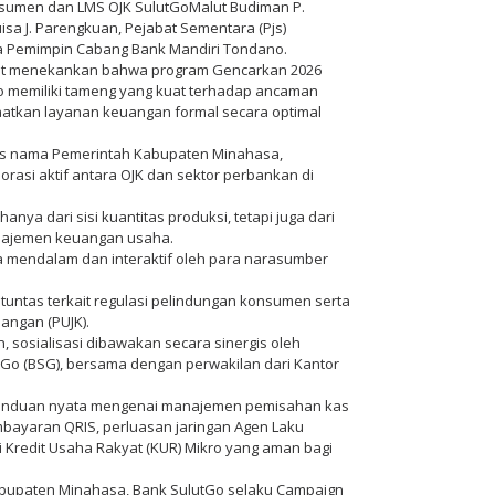
nsumen dan LMS OJK SulutGoMalut Budiman P.
isa J. Parengkuan, Pejabat Sementara (Pjs)
a Pemimpin Cabang Bank Mandiri Tondano.
lut menekankan bahwa program Gencarkan 2026
ro memiliki tameng yang kuat terhadap ancaman
aatkan layanan keuangan formal secara optimal
tas nama Pemerintah Kabupaten Minahasa,
orasi aktif antara OJK dan sektor perbankan di
ya dari sisi kuantitas produksi, tetapi juga dari
najemen keuangan usaha.
a mendalam dan interaktif oleh para narasumber
untas terkait regulasi pelindungan konsumen serta
angan (PUJK).
an, sosialisasi dibawakan secara sinergis oleh
Go (BSG), bersama dengan perwakilan dari Kantor
anduan nyata mengenai manajemen pemisahan kas
pembayaran QRIS, perluasan jaringan Agen Laku
Kredit Usaha Rakyat (KUR) Mikro yang aman bagi
 Kabupaten Minahasa, Bank SulutGo selaku Campaign