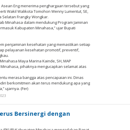
 IPU Asean Eng menerima penghargaan tersebut yang
perti Wakil Walikota Tomohon Wenny Lumentut, SE,
 Selatan Frangky Wongkar.
mkab Minahasa dalam mendukung Program Jaminan
ermasuk Kabupaten Minahasa,” ujar Bupati
stem penjaminan kesehatan yang memastikan setiap
dap pelayanan kesehatan promotif, preventif,
gkau.
 Minahasa Maya Marina Kainde, SH, MAP
b Minahasa, pihaknya mengucapkan selamat atas
ntu merasa bangga atas pencapaian ini. Dinas
ndiri berkomitmen akan terus mendukung apa yang
,” ujarnya. (Fer)
2023
oleh
Redaksi
Meimo
News
erus Bersinergi dengan
ma (FKUB) Kabupaten Minahasa mengadakan Rapat