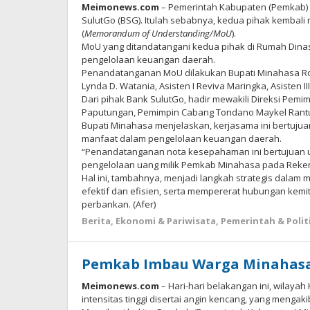
Meimonews.com
– Pemerintah Kabupaten (Pemkab) 
SulutGo (BSG). Itulah sebabnya, kedua pihak kemba
(
Memorandum of Understanding/MoU
).
MoU yang ditandatangani kedua pihak di Rumah Dinas B
pengelolaan keuangan daerah.
Penandatanganan MoU dilakukan Bupati Minahasa Ro
Lynda D. Watania, Asisten I Reviva Maringka, Asisten II
Dari pihak Bank SulutGo, hadir mewakili Direksi Pem
Paputungan, Pemimpin Cabang Tondano Maykel Rantu
Bupati Minahasa menjelaskan, kerjasama ini bertuju
manfaat dalam pengelolaan keuangan daerah.
“Penandatanganan nota kesepahaman ini bertujuan
pengelolaan uang milik Pemkab Minahasa pada Reken
Hal ini, tambahnya, menjadi langkah strategis dalam
efektif dan efisien, serta mempererat hubungan kem
perbankan. (Afer)
Berita
,
Ekonomi & Pariwisata
,
Pemerintah & Polit
Pemkab Imbau Warga Minahasa
Meimonews.com
– Hari-hari belakangan ini, wilay
intensitas tinggi disertai angin kencang, yang menga