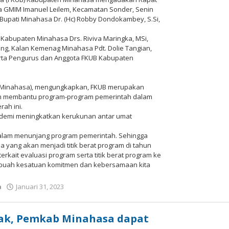
ja GMIM Imanuel Leilem, Kecamatan Sonder, Senin
 Bupati Minahasa Dr. (Hc) Robby Dondokambey, S.Si,
 Kabupaten Minahasa Drs. Riviva Maringka, MSi,
ng, Kalan Kemenag Minahasa Pdt. Dolie Tangian,
erta Pengurus dan Anggota FKUB Kabupaten
i Minahasa), mengungkapkan, FKUB merupakan
an membantu program-program pemerintah dalam
ah ini.
h demi meningkatkan kerukunan antar umat
alam menunjang program pemerintah. Sehingga
pa yang akan menjadi titik berat program di tahun
terkait evaluasi program serta titik berat program ke
 sebuah kesatuan komitmen dan kebersamaan kita
a
Januari 31, 2023
oleh
Redaksi
Meimo
News
jak, Pemkab Minahasa dapat