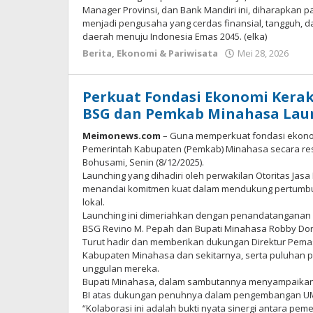
Manager Provinsi, dan Bank Mandiri ini, diharapkan
menjadi pengusaha yang cerdas finansial, tangguh, 
daerah menuju Indonesia Emas 2045. (elka)
Berita
,
Ekonomi & Pariwisata
Mei 28, 2026
ole
Red
Me
Perkuat Fondasi Ekonomi Kera
BSG dan Pemkab Minahasa Lau
Meimonews.com
– Guna memperkuat fondasi ekonom
Pemerintah Kabupaten (Pemkab) Minahasa secara res
Bohusami, Senin (8/12/2025).
Launching yang dihadiri oleh perwakilan Otoritas Jasa 
menandai komitmen kuat dalam mendukung pertumbu
lokal.
Launching ini dimeriahkan dengan penandatanganan P
BSG Revino M. Pepah dan Bupati Minahasa Robby D
Turut hadir dan memberikan dukungan Direktur Pema
Kabupaten Minahasa dan sekitarnya, serta puluhan 
unggulan mereka.
Bupati Minahasa, dalam sambutannya menyampaikan ap
BI atas dukungan penuhnya dalam pengembangan U
“Kolaborasi ini adalah bukti nyata sinergi antara pe