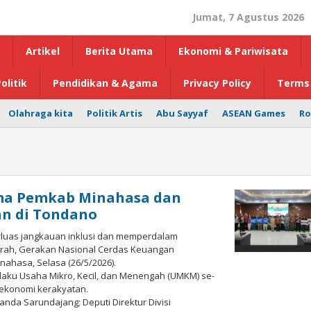
Jumat, 7 Agustus 2026
Artikel
Berita Utama
Ekonomi & Pariwisata
olitik
Pendidikan & Agama
Privacy Policy
Terms 
Olahraga kita
Politik Artis
Abu Sayyaf
ASEAN Games
Ro
ama Pemkab Minahasa dan
an di Tondano
luas jangkauan inklusi dan memperdalam
erah, Gerakan Nasional Cerdas Keuangan
nahasa, Selasa (26/5/2026).
laku Usaha Mikro, Kecil, dan Menengah (UMKM) se-
ekonomi kerakyatan.
Vanda Sarundajang; Deputi Direktur Divisi