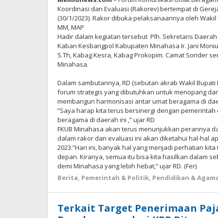
Koordinasi dan Evaluasi (Rakorev) bertempat di Gere
(30/1/2023). Rakor dibuka pelaksanaannya oleh Wakil
MM, MAP
Hadir dalam kegiatan tersebut Plh. Sekretaris Daerah
Kaban Kesbangpol Kabupaten Minahasa Ir. Jani Moniu
S.Th, Kabag Kesra, Kabag Prokopim. Camat Sonder s
Minahasa.
Dalam sambutannya, RD (sebutan akrab Wakil Bupat
forum strategis yang dibutuhkan untuk menopang d
membangun harmonisasi antar umat beragama di daer
”Saya harap kita terus bersinergi dengan pemerinta
beragama di daerah ini ,” ujar RD
FKUB Minahasa akan terus menunjukkan perannya d
dalam rakor dan evaluasi ini akan diketahui hal-hal a
2023.”Hari ini, banyak hal yang menjadi perhatian kita 
depan. Kiranya, semua itu bisa kita hasilkan dalam
demi Minahasa yang lebih hebat,” ujar RD. (Fer)
Berita
,
Pemerintah & Politik
,
Pendidikan & Agam
Terkait Target Penerimaan Pa