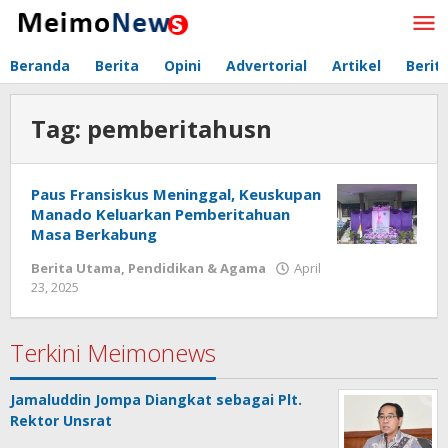
Lewati
ke
konten
Beranda
Berita
Opini
Advertorial
Artikel
Berit
Tag:
pemberitahusn
Paus Fransiskus Meninggal, Keuskupan
Manado Keluarkan Pemberitahuan
Masa Berkabung
Berita Utama
,
Pendidikan & Agama
April
23, 2025
oleh
Redaksi
Meimo
Terkini Meimonews
Jamaluddin Jompa Diangkat sebagai Plt.
Rektor Unsrat