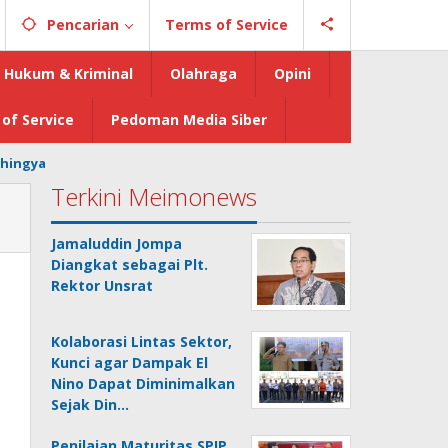
Pencarian
Terms of Service
Hukum & Kriminal
Olahraga
Opini
of Service
Pedoman Media Siber
hingya
Terkini Meimonews
Jamaluddin Jompa
Diangkat sebagai Plt.
Rektor Unsrat
Kolaborasi Lintas Sektor,
Kunci agar Dampak El
Nino Dapat Diminimalkan
Sejak Din…
Penilaian Maturitas SPIP