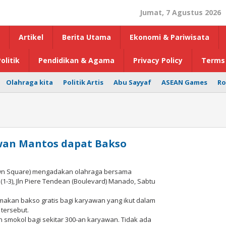
Jumat, 7 Agustus 2026
Artikel
Berita Utama
Ekonomi & Pariwisata
olitik
Pendidikan & Agama
Privacy Policy
Terms 
Olahraga kita
Politik Artis
Abu Sayyaf
ASEAN Games
Ro
wan Mantos dapat Bakso
 Square) mengadakan olahraga bersama
-3), Jln Piere Tendean (Boulevard) Manado, Sabtu
kan bakso gratis bagi karyawan yang ikut dalam
tersebut.
 smokol bagi sekitar 300-an karyawan. Tidak ada