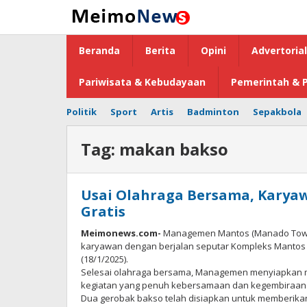
Lewati
ke
konten
Beranda
Berita
Opini
Advertorial
Pariwisata & Kebudayaan
Pemerintah & P
Politik
Sport
Artis
Badminton
Sepakbola
Tag:
makan bakso
Usai Olahraga Bersama, Karya
Gratis
Meimonews.com-
Managemen Mantos (Manado Town
karyawan dengan berjalan seputar Kompleks Mantos (1
(18/1/2025).
Selesai olahraga bersama, Managemen menyiapkan ma
kegiatan yang penuh kebersamaan dan kegembiraan 
Dua gerobak bakso telah disiapkan untuk memberikan