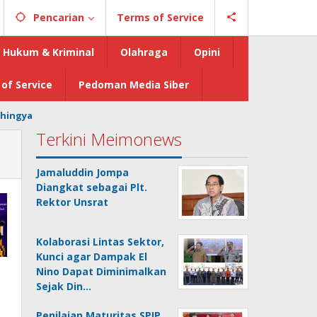
Pencarian
Terms of Service
Hukum & Kriminal
Olahraga
Opini
of Service
Pedoman Media Siber
hingya
Terkini Meimonews
Jamaluddin Jompa
Diangkat sebagai Plt.
Rektor Unsrat
Kolaborasi Lintas Sektor,
Kunci agar Dampak El
Nino Dapat Diminimalkan
Sejak Din…
Penilaian Maturitas SPIP