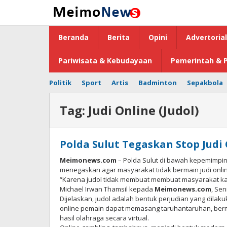
Lewati
ke
konten
Beranda
Berita
Opini
Advertorial
Pariwisata & Kebudayaan
Pemerintah & P
Politik
Sport
Artis
Badminton
Sepakbola
Tag:
Judi Online (Judol)
Polda Sulut Tegaskan Stop Judi
Meimonews.com
– Polda Sulut di bawah kepemimpina
menegaskan agar masyarakat tidak bermain judi online 
“Karena judol tidak membuat membuat masyarakat kay
Michael Irwan Thamsil kepada
Meimonews.com
, Sen
Dijelaskan, judol adalah bentuk perjudian yang dilakuk
online pemain dapat memasang taruhantaruhan, berm
hasil olahraga secara virtual.