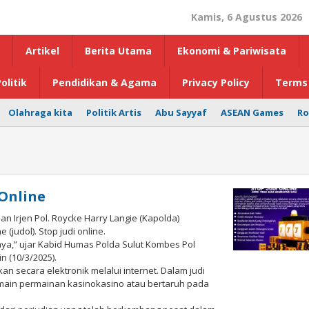
Kamis, 6 Agustus 2026
Artikel
Berita Utama
Ekonomi & Pariwisata
olitik
Pendidikan & Agama
Privacy Policy
Terms 
Olahraga kita
Politik Artis
Abu Sayyaf
ASEAN Games
Ro
 Online
n Irjen Pol. Roycke Harry Langie (Kapolda)
(judol). Stop judi online.
a,” ujar Kabid Humas Polda Sulut Kombes Pol
in (10/3/2025).
an secara elektronik melalui internet. Dalam judi
ain permainan kasinokasino atau bertaruh pada