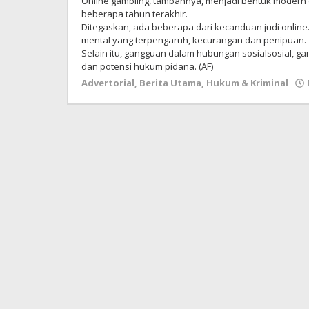
Online gambling, tambahnya, menjadi bentuk modern 
beberapa tahun terakhir.
Ditegaskan, ada beberapa dari kecanduan judi online. 
mental yang terpengaruh, kecurangan dan penipuan.
Selain itu, gangguan dalam hubungan sosialsosial, ga
dan potensi hukum pidana. (AF)
Advertorial
,
Berita Utama
,
Hukum & Kriminal