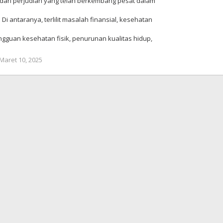
dari perjudian yang telah berkembang pesat dalam
Di antaranya, terlilit masalah finansial, kesehatan
ngguan kesehatan fisik, penurunan kualitas hidup,
Maret 10, 2025
oleh
Redaksi
Meimo