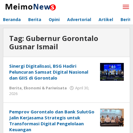
Lewati
ke
konten
Beranda
Berita
Opini
Advertorial
Artikel
Berit
Tag:
Gubernur Gorontalo
Gusnar Ismail
Sinergi Digitalisasi, BSG Hadiri
Peluncuran Samsat Digital Nasional
dan GIIS di Gorontalo
Berita
,
Ekonomi & Pariwisata
April 30,
2026
oleh
Redaksi
Meimo
Pemprov Gorontalo dan Bank SulutGo
Jalin Kerjasama Strategis untuk
Transformasi Digital Pengelolaan
Keuangan