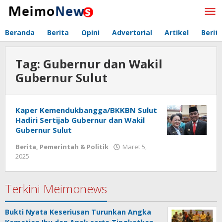
Lewati
ke
konten
Beranda
Berita
Opini
Advertorial
Artikel
Berit
Tag:
Gubernur dan Wakil
Gubernur Sulut
Kaper Kemendukbangga/BKKBN Sulut
Hadiri Sertijab Gubernur dan Wakil
Gubernur Sulut
Berita
,
Pemerintah & Politik
Maret 5,
2025
oleh
Redaksi
Meimo
Terkini Meimonews
Bukti Nyata Keseriusan Turunkan Angka