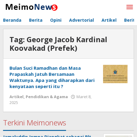
Lewati
ke
konten
Beranda
Berita
Opini
Advertorial
Artikel
Berit
Tag:
George Jacob Kardinal
Koovakad (Prefek)
Bulan Suci Ramadhan dan Masa
Prapaskah Jatuh Bersamaan
Waktunya. Apa yang diharapkan dari
kenyataan seperti itu ?
Artikel
,
Pendidikan & Agama
Maret 8,
2025
oleh
Redaksi
Meimo
Terkini Meimonews
Jamaluddin Jompa Diangkat sebagai Plt.