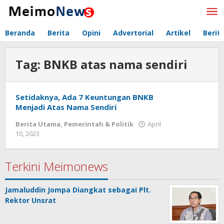
Lewati
ke
konten
Beranda
Berita
Opini
Advertorial
Artikel
Berit
Tag:
BNKB atas nama sendiri
Setidaknya, Ada 7 Keuntungan BNKB
Menjadi Atas Nama Sendiri
Berita Utama
,
Pemerintah & Politik
April
10, 2023
oleh
Redaksi
Meimo
News
Terkini Meimonews
Jamaluddin Jompa Diangkat sebagai Plt.
Rektor Unsrat