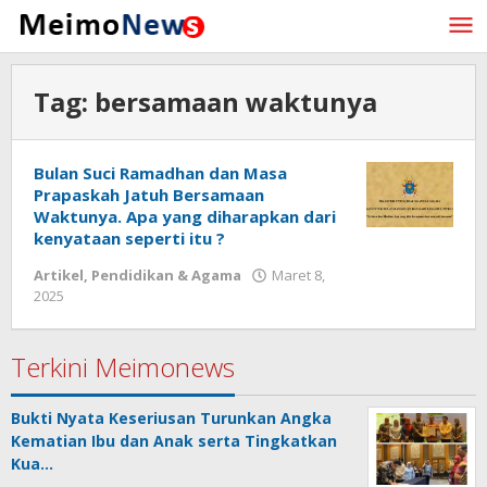
Lewati
ke
konten
Tag:
bersamaan waktunya
Bulan Suci Ramadhan dan Masa
Prapaskah Jatuh Bersamaan
Waktunya. Apa yang diharapkan dari
kenyataan seperti itu ?
Artikel
,
Pendidikan & Agama
Maret 8,
2025
oleh
Redaksi
Meimo
Terkini Meimonews
Bukti Nyata Keseriusan Turunkan Angka
Kematian Ibu dan Anak serta Tingkatkan
Kua…