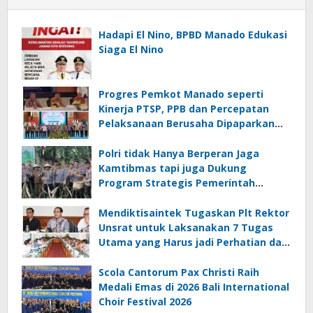
Hadapi El Nino, BPBD Manado Edukasi
Siaga El Nino
Progres Pemkot Manado seperti
Kinerja PTSP, PPB dan Percepatan
Pelaksanaan Berusaha Dipaparkan
Walikota di Kementerian Investasi
dan Hilirisasi/BKPM
Polri tidak Hanya Berperan Jaga
Kamtibmas tapi juga Dukung
Program Strategis Pemerintah
termasuk di Sektor Ketahanan
Pangan
Mendiktisaintek Tugaskan Plt Rektor
Unsrat untuk Laksanakan 7 Tugas
Utama yang Harus jadi Perhatian dan
Tanggung Jawab Bersama
Scola Cantorum Pax Christi Raih
Medali Emas di 2026 Bali International
Choir Festival 2026