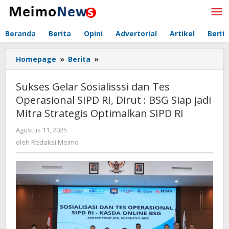
Lewati
ke
konten
Beranda
Berita
Opini
Advertorial
Artikel
Berit
Homepage
»
Berita
»
Sukses
Gelar
Sosialisssi
Sukses Gelar Sosialisssi dan Tes
dan
Operasional SIPD RI, Dirut : BSG Siap jadi
Tes
Mitra Strategis Optimalkan SIPD RI
Operasional
SIPD
Agustus 11, 2025
oleh
RI,
Redaksi
oleh
Redaksi Meimo
Dirut
Meimo
:
BSG
Siap
jadi
Mitra
Strategis
Optimalkan