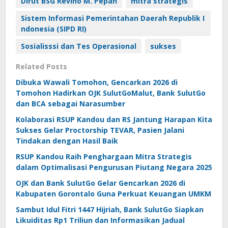
Dirut BSG Revino M. Pepah
mitra strategis
Sistem Informasi Pemerintahan Daerah Republik I
ndonesia (SIPD RI)
Sosialisssi dan Tes Operasional
sukses
Related Posts
Dibuka Wawali Tomohon, Gencarkan 2026 di
Tomohon Hadirkan OJK SulutGoMalut, Bank SulutGo
dan BCA sebagai Narasumber
Kolaborasi RSUP Kandou dan RS Jantung Harapan Kita
Sukses Gelar Proctorship TEVAR, Pasien Jalani
Tindakan dengan Hasil Baik
RSUP Kandou Raih Penghargaan Mitra Strategis
dalam Optimalisasi Pengurusan Piutang Negara 2025
OJK dan Bank SulutGo Gelar Gencarkan 2026 di
Kabupaten Gorontalo Guna Perkuat Keuangan UMKM
Sambut Idul Fitri 1447 Hijriah, Bank SulutGo Siapkan
Likuiditas Rp1 Triliun dan Informasikan Jadual