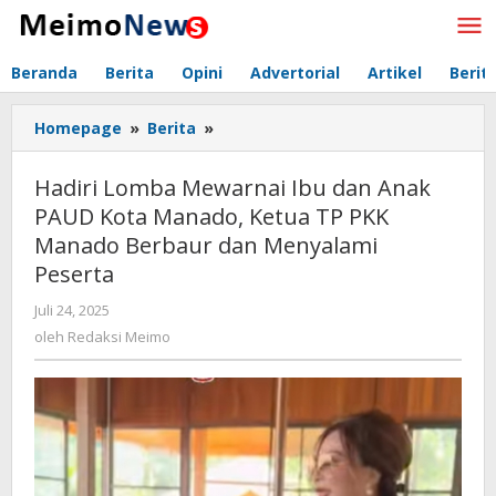
Lewati
ke
konten
Beranda
Berita
Opini
Advertorial
Artikel
Berit
Homepage
»
Berita
»
Hadiri
Lomba
Mewarnai
Hadiri Lomba Mewarnai Ibu dan Anak
Ibu
PAUD Kota Manado, Ketua TP PKK
dan
Manado Berbaur dan Menyalami
Anak
PAUD
Peserta
Kota
Juli 24, 2025
oleh
Manado,
Redaksi
oleh
Redaksi Meimo
Ketua
Meimo
TP
PKK
Manado
Berbaur
dan
Menyalami