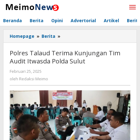
Lewati
ke
konten
Beranda
Berita
Opini
Advertorial
Artikel
Berit
Homepage
»
Berita
»
Polres
Talaud
Terima
Polres Talaud Terima Kunjungan Tim
Kunjungan
Audit Itwasda Polda Sulut
Tim
Audit
Februari 25, 2025
oleh
Itwasda
Redaksi
oleh
Redaksi Meimo
Polda
Meimo
Sulut