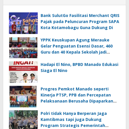
Bank SulutGo Fasilitasi Merchant QRIS
Pajak pada Peluncuran Program SAPA
Kota Kotamobagu Guna Dukung Di
YPPK Keuskupan Agung Merauke
Gelar Penguatan Esensi Dasar, 460
Guru dan 40 Kepala Sekolah jadi
Peserta
Hadapi El Nino, BPBD Manado Edukasi
Siaga El Nino
Progres Pemkot Manado seperti
Kinerja PTSP, PPB dan Percepatan
Pelaksanaan Berusaha Dipaparkan
Walikota di Kementerian Investasi
dan Hilirisasi/BKPM
Polri tidak Hanya Berperan Jaga
Kamtibmas tapi juga Dukung
Program Strategis Pemerintah