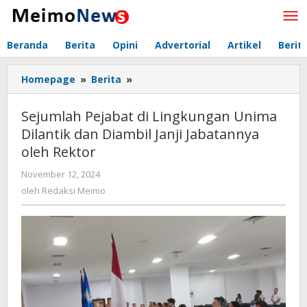
Lewati
ke
konten
Beranda
Berita
Opini
Advertorial
Artikel
Berit
Homepage
»
Berita
»
Sejumlah
Pejabat
di
Sejumlah Pejabat di Lingkungan Unima
Lingkungan
Dilantik dan Diambil Janji Jabatannya
Unima
oleh Rektor
Dilantik
dan
November 12, 2024
oleh
Diambil
Redaksi
oleh
Redaksi Meimo
Janji
Meimo
Jabatannya
oleh
Rektor