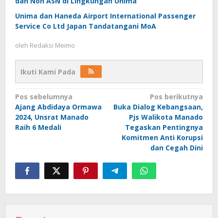
dan Non ASN di Lingkungan Unima
Unima dan Haneda Airport International Passenger
Service Co Ltd Japan Tandatangani MoA
oleh
Redaksi Meimo
Ikuti Kami Pada
Navigasi
Pos sebelumnya
Pos berikutnya
Ajang Abdidaya Ormawa
Buka Dialog Kebangsaan,
pos
2024, Unsrat Manado
Pjs Walikota Manado
Raih 6 Medali
Tegaskan Pentingnya
Komitmen Anti Korupsi
dan Cegah Dini