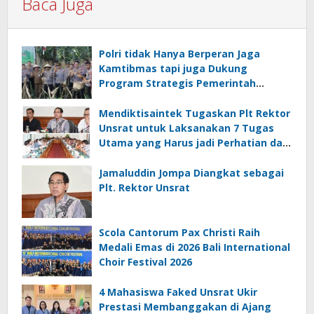
Baca Juga
Polri tidak Hanya Berperan Jaga
Kamtibmas tapi juga Dukung
Program Strategis Pemerintah
termasuk di Sektor Ketahanan
Pangan
Mendiktisaintek Tugaskan Plt Rektor
Unsrat untuk Laksanakan 7 Tugas
Utama yang Harus jadi Perhatian dan
Tanggung Jawab Bersama
Jamaluddin Jompa Diangkat sebagai
Plt. Rektor Unsrat
Scola Cantorum Pax Christi Raih
Medali Emas di 2026 Bali International
Choir Festival 2026
4 Mahasiswa Faked Unsrat Ukir
Prestasi Membanggakan di Ajang