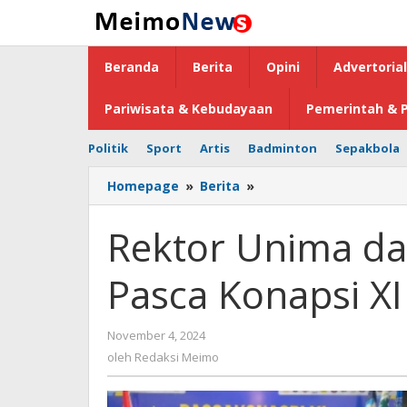
Lewati
ke
konten
Beranda
Berita
Opini
Advertorial
Pariwisata & Kebudayaan
Pemerintah & P
Politik
Sport
Artis
Badminton
Sepakbola
Homepage
»
Berita
»
Rektor
Unima
dan
Rektor Unima da
Tim
Hadiri
Pasca Konapsi XI 
Kegiatan
Pasca
Konapsi
November 4, 2024
oleh
XI
Redaksi
oleh
Redaksi Meimo
di
Meimo
Bali