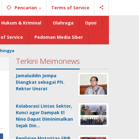
Pencarian
Terms of Service
Hukum & Kriminal
Olahraga
Opini
of Service
Pedoman Media Siber
hingya
Terkini Meimonews
Jamaluddin Jompa
Diangkat sebagai Plt.
Rektor Unsrat
Kolaborasi Lintas Sektor,
Kunci agar Dampak El
Nino Dapat Diminimalkan
Sejak Din…
Penilaian Maturitas SPIP