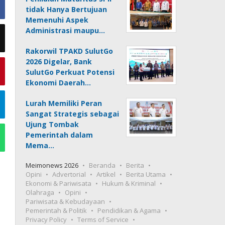
tidak Hanya Bertujuan
Memenuhi Aspek
Administrasi maupu…
Rakorwil TPAKD SulutGo
2026 Digelar, Bank
SulutGo Perkuat Potensi
Ekonomi Daerah…
Lurah Memiliki Peran
Sangat Strategis sebagai
Ujung Tombak
Pemerintah dalam
Mema…
Meimonews 2026
Beranda
Berita
Opini
Advertorial
Artikel
Berita Utama
Ekonomi & Pariwisata
Hukum & Kriminal
Olahraga
Opini
Pariwisata & Kebudayaan
Pemerintah & Politik
Pendidikan & Agama
Privacy Policy
Terms of Service