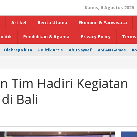
Kamis, 6 Agustus 2026
Artikel
Berita Utama
Ekonomi & Pariwisata
olitik
Pendidikan & Agama
Privacy Policy
Terms 
Olahraga kita
Politik Artis
Abu Sayyaf
ASEAN Games
Ro
n Tim Hadiri Kegiatan
di Bali