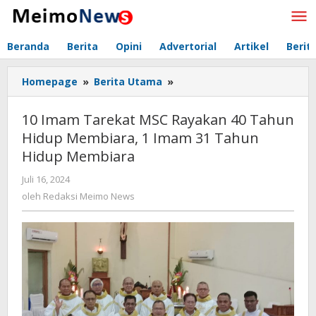
Lewati
ke
konten
Beranda
Berita
Opini
Advertorial
Artikel
Berit
Homepage
»
Berita Utama
»
10
Imam
Tarekat
10 Imam Tarekat MSC Rayakan 40 Tahun
MSC
Hidup Membiara, 1 Imam 31 Tahun
Rayakan
Hidup Membiara
40
Tahun
Juli 16, 2024
oleh
Hidup
Redaksi
oleh
Redaksi Meimo News
Membiara,
Meimo
1
News
Imam
31
Tahun
Hidup
Membiara