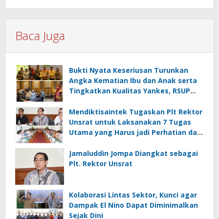
Baca Juga
Bukti Nyata Keseriusan Turunkan
Angka Kematian Ibu dan Anak serta
Tingkatkan Kualitas Yankes, RSUP
Kandou Tandatangani Komitmen
Nasional
Mendiktisaintek Tugaskan Plt Rektor
Unsrat untuk Laksanakan 7 Tugas
Utama yang Harus jadi Perhatian dan
Tanggung Jawab Bersama
Jamaluddin Jompa Diangkat sebagai
Plt. Rektor Unsrat
Kolaborasi Lintas Sektor, Kunci agar
Dampak El Nino Dapat Diminimalkan
Sejak Dini