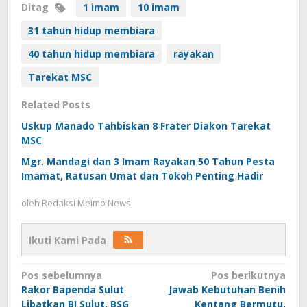
Ditag
1 imam
10 imam
31 tahun hidup membiara
40 tahun hidup membiara
rayakan
Tarekat MSC
Related Posts
Uskup Manado Tahbiskan 8 Frater Diakon Tarekat
MSC
Mgr. Mandagi dan 3 Imam Rayakan 50 Tahun Pesta
Imamat, Ratusan Umat dan Tokoh Penting Hadir
oleh
Redaksi Meimo News
Ikuti Kami Pada
Navigasi
Pos sebelumnya
Pos berikutnya
Rakor Bapenda Sulut
Jawab Kebutuhan Benih
pos
Libatkan BI Sulut, BSG
Kentang Bermutu,