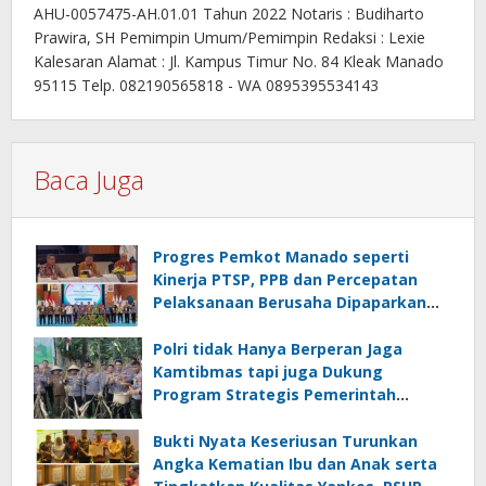
AHU-0057475-AH.01.01 Tahun 2022 Notaris : Budiharto
Prawira, SH Pemimpin Umum/Pemimpin Redaksi : Lexie
Kalesaran Alamat : Jl. Kampus Timur No. 84 Kleak Manado
95115 Telp. 082190565818 - WA 0895395534143
Baca Juga
Progres Pemkot Manado seperti
Kinerja PTSP, PPB dan Percepatan
Pelaksanaan Berusaha Dipaparkan
Walikota di Kementerian Investasi
dan Hilirisasi/BKPM
Polri tidak Hanya Berperan Jaga
Kamtibmas tapi juga Dukung
Program Strategis Pemerintah
termasuk di Sektor Ketahanan
Pangan
Bukti Nyata Keseriusan Turunkan
Angka Kematian Ibu dan Anak serta