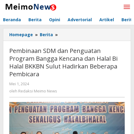
Lewati
ke
konten
Beranda
Berita
Opini
Advertorial
Artikel
Berit
Homepage
»
Berita
»
Pembinaan
SDM
dan
Pembinaan SDM dan Penguatan
Penguatan
Program Bangga Kencana dan Halal Bi
Program
Halal BKKBN Sulut Hadirkan Beberapa
Bangga
Kencana
Pembicara
dan
Mei 1, 2024
oleh
Halal
Redaksi
oleh
Redaksi Meimo News
Bi
Meimo
Halal
News
BKKBN
Sulut
Hadirkan
Beberapa
Pembicara