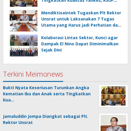
Tingkatkan Kualitas Yankes, RSUP
Kandou Tandatangani Komitmen
Nasional
Mendiktisaintek Tugaskan Plt Rektor
Unsrat untuk Laksanakan 7 Tugas
Utama yang Harus jadi Perhatian dan
Tanggung Jawab Bersama
Kolaborasi Lintas Sektor, Kunci agar
Dampak El Nino Dapat Diminimalkan
Sejak Dini
Terkini Meimonews
Bukti Nyata Keseriusan Turunkan Angka
Kematian Ibu dan Anak serta Tingkatkan
Kua…
Jamaluddin Jompa Diangkat sebagai Plt.
Rektor Unsrat