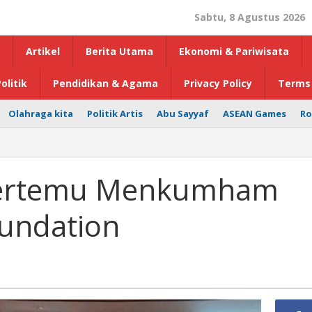
Sabtu, 8 Agustus 2026
Artikel
Berita Utama
Ekonomi & Pariwisata
olitik
Pendidikan & Agama
Privacy Policy
Terms 
Olahraga kita
Politik Artis
Abu Sayyaf
ASEAN Games
Ro
Bertemu Menkumham
oundation