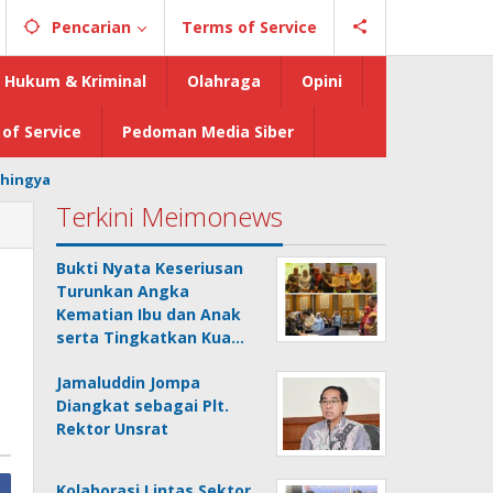
Pencarian
Terms of Service
Hukum & Kriminal
Olahraga
Opini
of Service
Pedoman Media Siber
hingya
Terkini Meimonews
Bukti Nyata Keseriusan
Turunkan Angka
Kematian Ibu dan Anak
serta Tingkatkan Kua…
Jamaluddin Jompa
Diangkat sebagai Plt.
Rektor Unsrat
Kolaborasi Lintas Sektor,