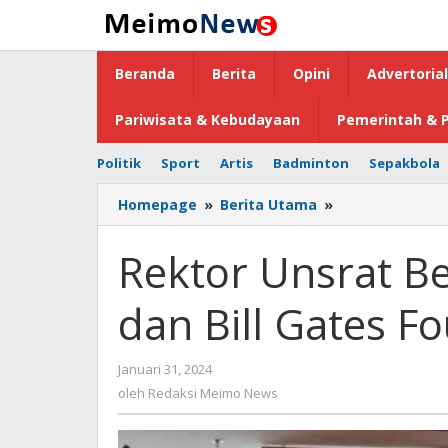
Lewati
ke
konten
Beranda
Berita
Opini
Advertorial
Pariwisata & Kebudayaan
Pemerintah & P
Politik
Sport
Artis
Badminton
Sepakbola
Homepage
»
Berita Utama
»
Rektor
Unsrat
Bertemu
Rektor Unsrat 
Menkumham
dan
dan Bill Gates F
Bill
Gates
Foundation
Januari 31, 2024
oleh
Redaksi
oleh
Redaksi Meimo News
Meimo
News