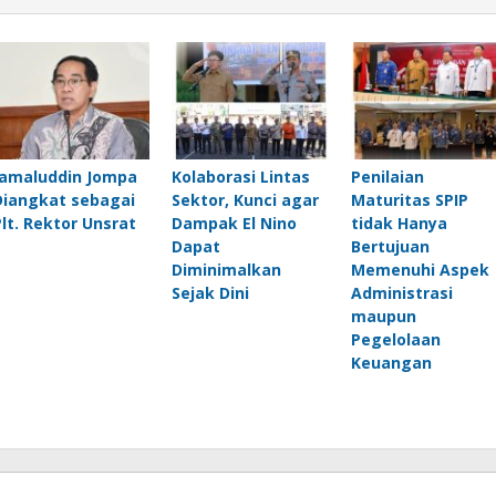
Jamaluddin Jompa
Kolaborasi Lintas
Penilaian
Diangkat sebagai
Sektor, Kunci agar
Maturitas SPIP
Plt. Rektor Unsrat
Dampak El Nino
tidak Hanya
Dapat
Bertujuan
Diminimalkan
Memenuhi Aspek
Sejak Dini
Administrasi
maupun
Pegelolaan
Keuangan