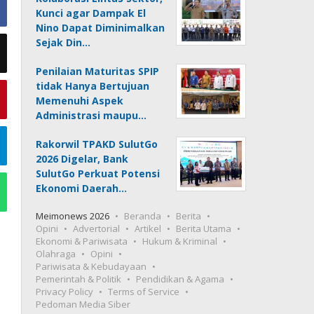
Kunci agar Dampak El
Nino Dapat Diminimalkan
Sejak Din…
Penilaian Maturitas SPIP
tidak Hanya Bertujuan
Memenuhi Aspek
Administrasi maupu…
Rakorwil TPAKD SulutGo
2026 Digelar, Bank
SulutGo Perkuat Potensi
Ekonomi Daerah…
Meimonews 2026
Beranda
Berita
Opini
Advertorial
Artikel
Berita Utama
Ekonomi & Pariwisata
Hukum & Kriminal
Olahraga
Opini
Pariwisata & Kebudayaan
Pemerintah & Politik
Pendidikan & Agama
Privacy Policy
Terms of Service
Pedoman Media Siber