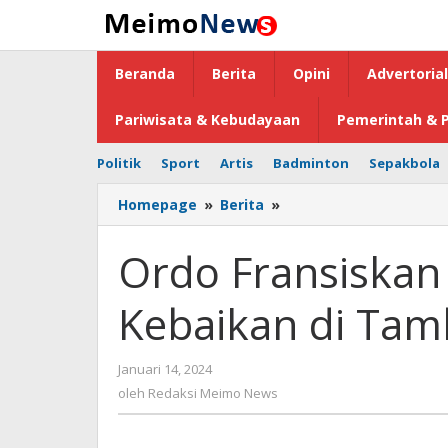
Lewati
ke
konten
Beranda
Berita
Opini
Advertorial
Pariwisata & Kebudayaan
Pemerintah & P
Politik
Sport
Artis
Badminton
Sepakbola
Homepage
»
Berita
»
Ordo
Fransiskan
Sekular
Ordo Fransiskan
Berbagi
Kebaikan
Kebaikan di Tam
di
Tambala
Januari 14, 2024
oleh
Redaksi
oleh
Redaksi Meimo News
Meimo
News