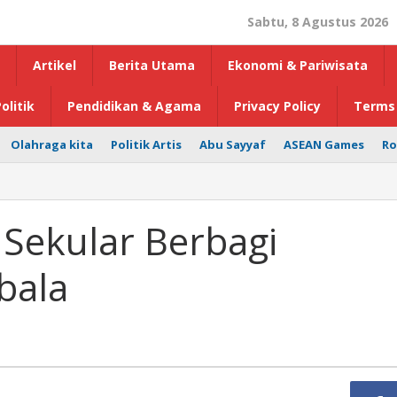
Sabtu, 8 Agustus 2026
Artikel
Berita Utama
Ekonomi & Pariwisata
olitik
Pendidikan & Agama
Privacy Policy
Terms 
Olahraga kita
Politik Artis
Abu Sayyaf
ASEAN Games
Ro
 Sekular Berbagi
bala