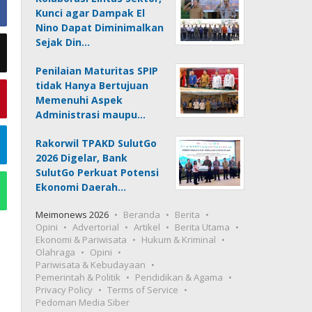
Kunci agar Dampak El
Nino Dapat Diminimalkan
Sejak Din…
Penilaian Maturitas SPIP
tidak Hanya Bertujuan
Memenuhi Aspek
Administrasi maupu…
Rakorwil TPAKD SulutGo
2026 Digelar, Bank
SulutGo Perkuat Potensi
Ekonomi Daerah…
Meimonews 2026
Beranda
Berita
Opini
Advertorial
Artikel
Berita Utama
Ekonomi & Pariwisata
Hukum & Kriminal
Olahraga
Opini
Pariwisata & Kebudayaan
Pemerintah & Politik
Pendidikan & Agama
Privacy Policy
Terms of Service
Pedoman Media Siber