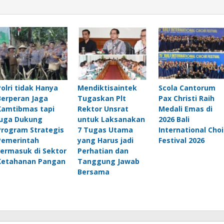
Polri tidak Hanya
Mendiktisaintek
Scola Cantorum
Berperan Jaga
Tugaskan Plt
Pax Christi Raih
Kamtibmas tapi
Rektor Unsrat
Medali Emas di
juga Dukung
untuk Laksanakan
2026 Bali
Program Strategis
7 Tugas Utama
International Choi
Pemerintah
yang Harus jadi
Festival 2026
termasuk di Sektor
Perhatian dan
Ketahanan Pangan
Tanggung Jawab
Bersama