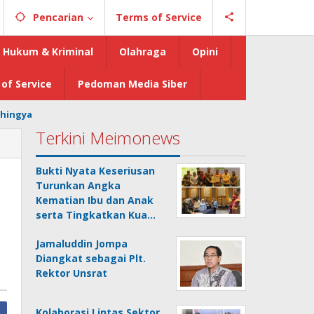
Pencarian
Terms of Service
Hukum & Kriminal
Olahraga
Opini
of Service
Pedoman Media Siber
hingya
Terkini Meimonews
Bukti Nyata Keseriusan
Turunkan Angka
Kematian Ibu dan Anak
serta Tingkatkan Kua…
Jamaluddin Jompa
Diangkat sebagai Plt.
Rektor Unsrat
Kolaborasi Lintas Sektor,