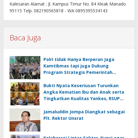
Kalesaran Alamat : Jl. Kampus Timur No. 84 Kleak Manado
95115 Telp. 082190565818 - WA 0895395534143
Baca Juga
Polri tidak Hanya Berperan Jaga
Kamtibmas tapi juga Dukung
Program Strategis Pemerintah
termasuk di Sektor Ketahanan
Pangan
Bukti Nyata Keseriusan Turunkan
Angka Kematian Ibu dan Anak serta
Tingkatkan Kualitas Yankes, RSUP
Kandou Tandatangani Komitmen
Nasional
Jamaluddin Jompa Diangkat sebagai
Plt. Rektor Unsrat
Kolaborasi Lintas Sektor, Kunci agar