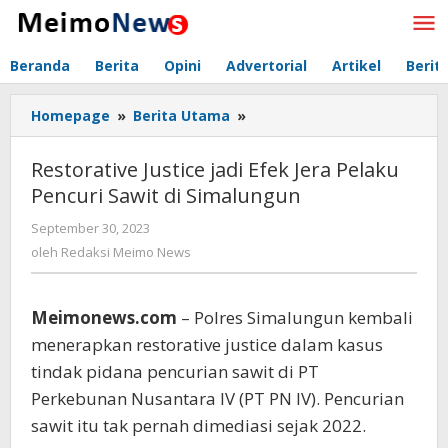
Lewati
ke
konten
Beranda
Berita
Opini
Advertorial
Artikel
Berit
Homepage
»
Berita Utama
»
Restorative
Justice
jadi
Restorative Justice jadi Efek Jera Pelaku
Efek
Pencuri Sawit di Simalungun
Jera
Pelaku
September 30, 2023
oleh
Pencuri
Redaksi
oleh
Redaksi Meimo News
Sawit
Meimo
di
News
Simalungun
Meimonews.com
– Polres Simalungun kembali
menerapkan restorative justice dalam kasus
tindak pidana pencurian sawit di PT
Perkebunan Nusantara IV (PT PN IV). Pencurian
sawit itu tak pernah dimediasi sejak 2022.