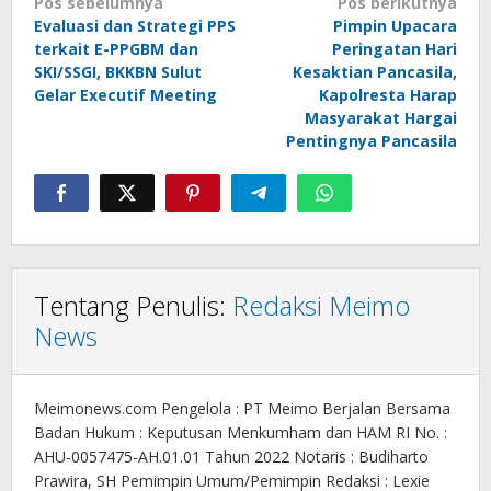
Navigasi
Pos sebelumnya
Pos berikutnya
Evaluasi dan Strategi PPS
Pimpin Upacara
pos
terkait E-PPGBM dan
Peringatan Hari
SKI/SSGI, BKKBN Sulut
Kesaktian Pancasila,
Gelar Executif Meeting
Kapolresta Harap
Masyarakat Hargai
Pentingnya Pancasila
Tentang Penulis:
Redaksi Meimo
News
Meimonews.com Pengelola : PT Meimo Berjalan Bersama
Badan Hukum : Keputusan Menkumham dan HAM RI No. :
AHU-0057475-AH.01.01 Tahun 2022 Notaris : Budiharto
Prawira, SH Pemimpin Umum/Pemimpin Redaksi : Lexie