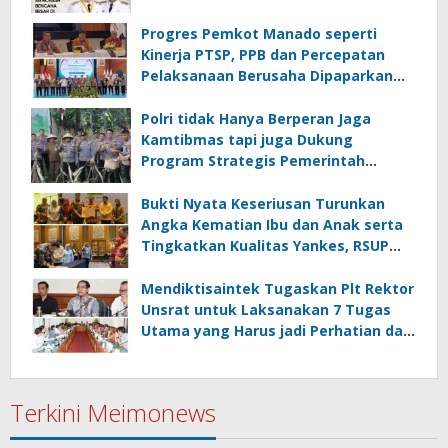
Progres Pemkot Manado seperti
Kinerja PTSP, PPB dan Percepatan
Pelaksanaan Berusaha Dipaparkan
Walikota di Kementerian Investasi
dan Hilirisasi/BKPM
Polri tidak Hanya Berperan Jaga
Kamtibmas tapi juga Dukung
Program Strategis Pemerintah
termasuk di Sektor Ketahanan
Pangan
Bukti Nyata Keseriusan Turunkan
Angka Kematian Ibu dan Anak serta
Tingkatkan Kualitas Yankes, RSUP
Kandou Tandatangani Komitmen
Nasional
Mendiktisaintek Tugaskan Plt Rektor
Unsrat untuk Laksanakan 7 Tugas
Utama yang Harus jadi Perhatian dan
Tanggung Jawab Bersama
Terkini Meimonews