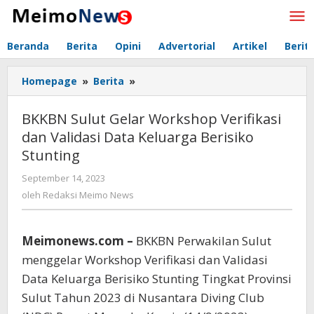
Lewati
ke
konten
Beranda
Berita
Opini
Advertorial
Artikel
Berit
Homepage
»
Berita
»
BKKBN
Sulut
Gelar
BKKBN Sulut Gelar Workshop Verifikasi
Workshop
dan Validasi Data Keluarga Berisiko
Verifikasi
Stunting
dan
Validasi
September 14, 2023
oleh
Data
Redaksi
oleh
Redaksi Meimo News
Keluarga
Meimo
Berisiko
News
Stunting
Meimonews.com –
BKKBN Perwakilan Sulut
menggelar Workshop Verifikasi dan Validasi
Data Keluarga Berisiko Stunting Tingkat Provinsi
Sulut Tahun 2023 di Nusantara Diving Club