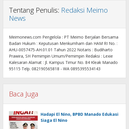
Tentang Penulis:
Redaksi Meimo
News
Meimonews.com Pengelola : PT Meimo Berjalan Bersama
Badan Hukum : Keputusan Menkumham dan HAM RI No. :
AHU-0057475-AH.01.01 Tahun 2022 Notaris : Budiharto
Prawira, SH Pemimpin Umum/Pemimpin Redaksi : Lexie
Kalesaran Alamat : Jl. Kampus Timur No. 84 Kleak Manado
95115 Telp. 082190565818 - WA 0895395534143
Baca Juga
Hadapi El Nino, BPBD Manado Edukasi
Siaga El Nino