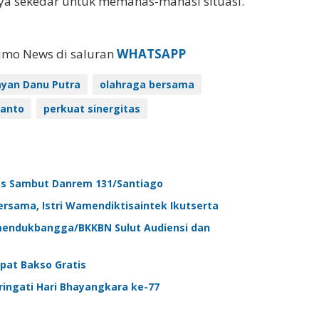
anya sekedar untuk memanas-manasi situasi.
eimo News di saluran
WHATSAPP
 Jayan Danu Putra
olahraga bersama
ianto
perkuat sinergitas
pas Sambut Danrem 131/Santiago
rsama, Istri Wamendiktisaintek Ikutserta
emendukbangga/BKKBN Sulut Audiensi dan
pat Bakso Gratis
ringati Hari Bhayangkara ke-77