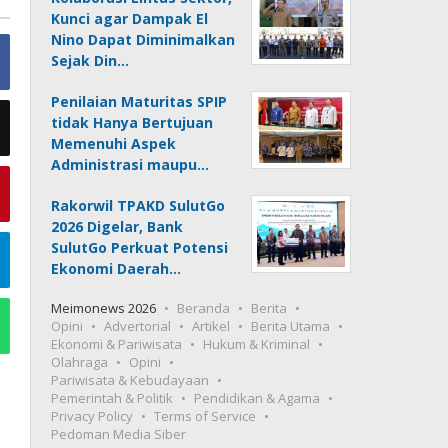
Kunci agar Dampak El
Nino Dapat Diminimalkan
Sejak Din…
Penilaian Maturitas SPIP
tidak Hanya Bertujuan
Memenuhi Aspek
Administrasi maupu…
Rakorwil TPAKD SulutGo
2026 Digelar, Bank
SulutGo Perkuat Potensi
Ekonomi Daerah…
Meimonews 2026
Beranda
Berita
Opini
Advertorial
Artikel
Berita Utama
Ekonomi & Pariwisata
Hukum & Kriminal
Olahraga
Opini
Pariwisata & Kebudayaan
Pemerintah & Politik
Pendidikan & Agama
Privacy Policy
Terms of Service
Pedoman Media Siber