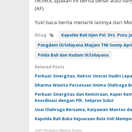
recheck
, apakah ini berita benar atau h
(AF)
Yuk! baca berita menarik lainnya dari M
Ditag
Kapolda Bali Irjen Pol. Drs. Putu
Pangdam IX/Udayana Mayjen TNI Sonny Apr
Polda Bali dan Kodam IX/Udayana
Related Posts
Perkuat Sinergitas, Rektor Unsrat Hadiri Le
Dharma Wanita Persatuan Unima Olahraga Be
Perkuat Sinergitas dan Kemitraan, Kaper K
Koordinasi dengan Plh. Sekprov Sulut
Usai Olahraga Bersama, Karyawan Mantos da
Kapolda Bali Buka Kejuaraan Bola Voli Mempe
oleh
Redaksi Meimo News