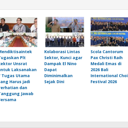
Mendiktisaintek
Kolaborasi Lintas
Scola Cantorum
Tugaskan Plt
Sektor, Kunci agar
Pax Christi Raih
Rektor Unsrat
Dampak El Nino
Medali Emas di
untuk Laksanakan
Dapat
2026 Bali
7 Tugas Utama
Diminimalkan
International Choi
yang Harus jadi
Sejak Dini
Festival 2026
Perhatian dan
Tanggung Jawab
Bersama