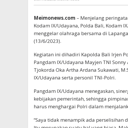
Meimo
News
Meimonews.com
– Menjelang peringat
Kodam IX/Udayana, Polda Bali, Kodam IX
menggelar olahraga bersama di Lapangan
(13/6/2023).
Kegiatan ini dihadiri Kapolda Bali Irjen P
Pangdam IX/Udayana Mayjen TNI Sonny Apr
Tjokorda Oka Artha Ardana Sukawati, M.
IX/Udayana serta personil TNI-Polri.
Pangdam IX/Udayana menegaskan, sinergi
kebijakan pemerintah, sehingga pimpinan
harus menghargai Polri dalam menjalanka
“Saya tidak menampik ada perselisihan d
Itu merupakan suatu hal yang biasa. Maka