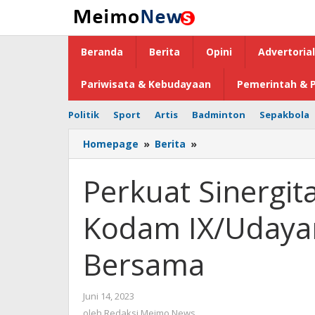
Lewati
ke
konten
Beranda
Berita
Opini
Advertorial
Pariwisata & Kebudayaan
Pemerintah & P
Politik
Sport
Artis
Badminton
Sepakbola
Homepage
»
Berita
»
Perkuat
Sinergitas,
Polda
Perkuat Sinergita
Bali
dan
Kodam IX/Udayan
Kodam
IX/Udayana
Gelar
Bersama
Olahraga
Bersama
Juni 14, 2023
oleh
Redaksi
oleh
Redaksi Meimo News