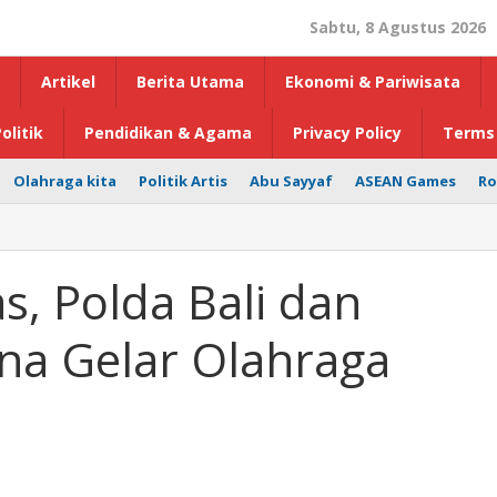
Sabtu, 8 Agustus 2026
Artikel
Berita Utama
Ekonomi & Pariwisata
olitik
Pendidikan & Agama
Privacy Policy
Terms 
Olahraga kita
Politik Artis
Abu Sayyaf
ASEAN Games
Ro
s, Polda Bali dan
a Gelar Olahraga