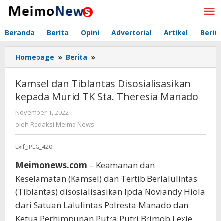
Lewati
ke
konten
Beranda
Berita
Opini
Advertorial
Artikel
Berit
Homepage
»
Berita
»
Kamsel
dan
Tiblantas
Kamsel dan Tiblantas Disosialisasikan
Disosialisasikan
kepada Murid TK Sta. Theresia Manado
kepada
Murid
November 1, 2022
oleh
TK
Redaksi
oleh
Redaksi Meimo News
Sta.
Meimo
Theresia
News
Exif_JPEG_420
Manado
Meimonews.com
– Keamanan dan
Keselamatan (Kamsel) dan Tertib Berlalulintas
(Tiblantas) disosialisasikan Ipda Noviandy Hiola
dari Satuan Lalulintas Polresta Manado dan
Ketua Perhimpunan Putra Putri Brimob Lexie