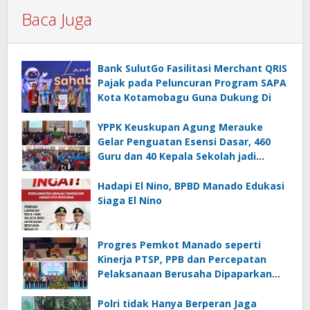
Baca Juga
Bank SulutGo Fasilitasi Merchant QRIS
Pajak pada Peluncuran Program SAPA
Kota Kotamobagu Guna Dukung Di
YPPK Keuskupan Agung Merauke
Gelar Penguatan Esensi Dasar, 460
Guru dan 40 Kepala Sekolah jadi
Peserta
Hadapi El Nino, BPBD Manado Edukasi
Siaga El Nino
Progres Pemkot Manado seperti
Kinerja PTSP, PPB dan Percepatan
Pelaksanaan Berusaha Dipaparkan
Walikota di Kementerian Investasi
dan Hilirisasi/BKPM
Polri tidak Hanya Berperan Jaga