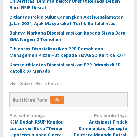
Universitas, Diminta Rektor Unsrat kepada Dekan
Baru FISIP Unsrat
Ditlantas Polda Sulut Canangkan Aksi Keselamatan
Jalan 2024, Ajak Masyarakat Tertib Berlalulintas
Bahaya Narkoba Disosialisasikan kepada Siswa Baru
SMA Negeri 2 Tomohon
Tiblantas Disosialisasikan PPP Brimob dan
Managemen Pizza Hut kepada Siswa SD Kartika XX-1
Kamseltiblantas Disosialisasikan PPP Brimob di SD
Katolik 07 Manado
oleh
Redaksi Meimo News
Ikuti Kami Pada
Navigasi
Pos sebelumnya
Pos berikutnya
KSM Bedah RSUP Kandou
Antisipasi Tindak
pos
Luncurkan Buku “Terapi
Kriminalitas, Samapta
Hipotermia pada Cidera
Polresta Manado Patroli