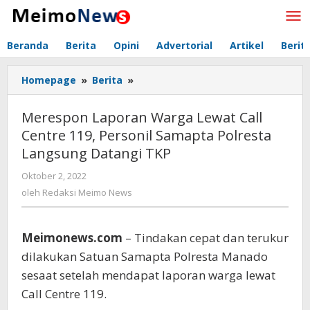
Lewati
ke
konten
Beranda
Berita
Opini
Advertorial
Artikel
Berit
Homepage
»
Berita
»
Merespon
Laporan
Warga
Merespon Laporan Warga Lewat Call
Lewat
Centre 119, Personil Samapta Polresta
Call
Langsung Datangi TKP
Centre
119,
Oktober 2, 2022
oleh
Personil
Redaksi
oleh
Redaksi Meimo News
Samapta
Meimo
Polresta
News
Langsung
Meimonews.com
– Tindakan cepat dan terukur
Datangi
TKP
dilakukan Satuan Samapta Polresta Manado
sesaat setelah mendapat laporan warga lewat
Call Centre 119.