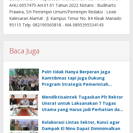
AHU-0057475-AH.01.01 Tahun 2022 Notaris : Budiharto
Prawira, SH Pemimpin Umum/Pemimpin Redaksi : Lexie
Kalesaran Alamat : Jl. Kampus Timur No. 84 Kleak Manado
95115 Telp. 082190565818 - WA 0895395534143
Baca Juga
Polri tidak Hanya Berperan Jaga
Kamtibmas tapi juga Dukung
Program Strategis Pemerintah
termasuk di Sektor Ketahanan
Pangan
Mendiktisaintek Tugaskan Plt Rektor
Unsrat untuk Laksanakan 7 Tugas
Utama yang Harus jadi Perhatian dan
Tanggung Jawab Bersama
Kolaborasi Lintas Sektor, Kunci agar
Dampak El Nino Dapat Diminimalkan