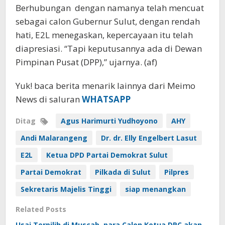
Berhubungan dengan namanya telah mencuat
sebagai calon Gubernur Sulut, dengan rendah
hati, E2L menegaskan, kepercayaan itu telah
diapresiasi. “Tapi keputusannya ada di Dewan
Pimpinan Pusat (DPP),” ujarnya. (af)
Yuk! baca berita menarik lainnya dari Meimo
News di saluran
WHATSAPP
Ditag
Agus Harimurti Yudhoyono
AHY
Andi Malarangeng
Dr. dr. Elly Engelbert Lasut
E2L
Ketua DPD Partai Demokrat Sulut
Partai Demokrat
Pilkada di Sulut
Pilpres
Sekretaris Majelis Tinggi
siap menangkan
Related Posts
Usai Terpilih di Muscab, para Calon Ketua DPC akan