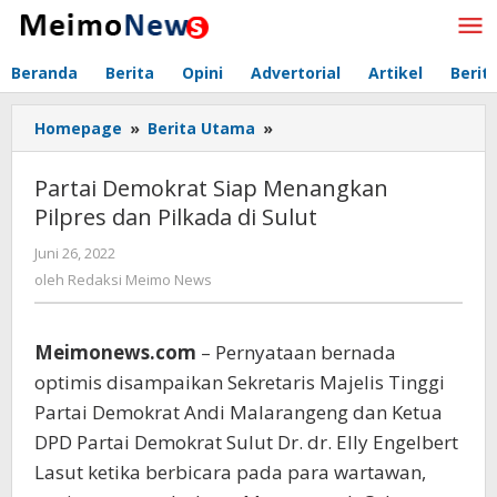
Lewati
ke
konten
Beranda
Berita
Opini
Advertorial
Artikel
Berit
Homepage
»
Berita Utama
»
Partai
Demokrat
Siap
Partai Demokrat Siap Menangkan
Menangkan
Pilpres dan Pilkada di Sulut
Pilpres
dan
Juni 26, 2022
oleh
Pilkada
Redaksi
oleh
Redaksi Meimo News
di
Meimo
Sulut
News
Meimonews.com
– Pernyataan bernada
optimis disampaikan Sekretaris Majelis Tinggi
Partai Demokrat Andi Malarangeng dan Ketua
DPD Partai Demokrat Sulut Dr. dr. Elly Engelbert
Lasut ketika berbicara pada para wartawan,