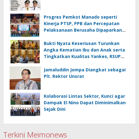
Progres Pemkot Manado seperti
Kinerja PTSP, PPB dan Percepatan
Pelaksanaan Berusaha Dipaparkan
Walikota di Kementerian Investasi
dan Hilirisasi/BKPM
Bukti Nyata Keseriusan Turunkan
Angka Kematian Ibu dan Anak serta
Tingkatkan Kualitas Yankes, RSUP
Kandou Tandatangani Komitmen
Nasional
Jamaluddin Jompa Diangkat sebagai
Plt. Rektor Unsrat
Kolaborasi Lintas Sektor, Kunci agar
Dampak El Nino Dapat Diminimalkan
Sejak Dini
Terkini Meimonews