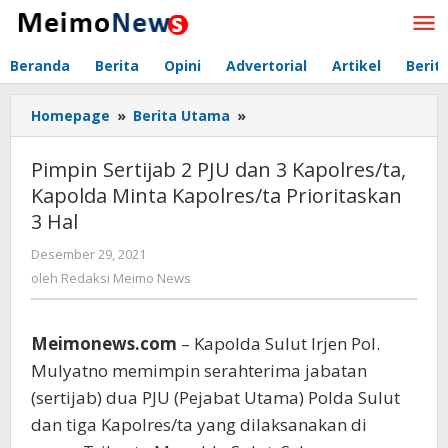
Lewati
ke
konten
Beranda
Berita
Opini
Advertorial
Artikel
Berit
Homepage
»
Berita Utama
»
Pimpin
Sertijab
2
Pimpin Sertijab 2 PJU dan 3 Kapolres/ta,
PJU
Kapolda Minta Kapolres/ta Prioritaskan
dan
3 Hal
3
Kapolres/ta,
Desember 29, 2021
oleh
Kapolda
Redaksi
oleh
Redaksi Meimo News
Minta
Meimo
Kapolres/ta
News
Prioritaskan
Meimonews.com
– Kapolda Sulut Irjen Pol.
3
Hal
Mulyatno memimpin serahterima jabatan
(sertijab) dua PJU (Pejabat Utama) Polda Sulut
dan tiga Kapolres/ta yang dilaksanakan di