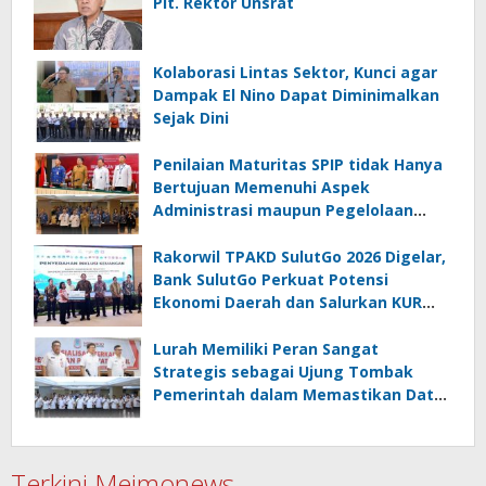
Plt. Rektor Unsrat
Kolaborasi Lintas Sektor, Kunci agar
Dampak El Nino Dapat Diminimalkan
Sejak Dini
Penilaian Maturitas SPIP tidak Hanya
Bertujuan Memenuhi Aspek
Administrasi maupun Pegelolaan
Keuangan
Rakorwil TPAKD SulutGo 2026 Digelar,
Bank SulutGo Perkuat Potensi
Ekonomi Daerah dan Salurkan KUR
Bohusami
Lurah Memiliki Peran Sangat
Strategis sebagai Ujung Tombak
Pemerintah dalam Memastikan Data
Kependudukan
Terkini Meimonews