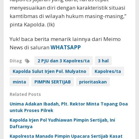
menyesuaikan diri dengan karakteristik situasi
kamtibmas di wilayah hukum masing-masing,”
pinta Kapolda. (lk)
Yuk! baca berita menarik lainnya dari Meimo
News di saluran
WHATSAPP
Ditag
2 PJU dan 3 Kapolres/ta
3 hal
Kapolda Sulut Irjen Pol. Mulyatno
Kapolres/ta
minta
PIMPIN SERTIJAB
prioritaskan
Related Posts
Unima Adakan Ibadah, Plt. Rektor Minta Topang Doa
untuk Proses Pilrek
Kapolda Irjen Pol Yudhiawan Pimpin Sertijab, Ini
Daftarnya
Kapolresta Manado Pimpin Upacara Sertijab Kasat