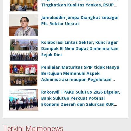
Tingkatkan Kualitas Yankes, RSUP
Kandou Tandatangani Komitmen
Nasional
Jamaluddin Jompa Diangkat sebagai
Plt. Rektor Unsrat
Kolaborasi Lintas Sektor, Kunci agar
Dampak El Nino Dapat Diminimalkan
Sejak Dini
Penilaian Maturitas SPIP tidak Hanya
Bertujuan Memenuhi Aspek
Administrasi maupun Pegelolaan
Keuangan
Rakorwil TPAKD SulutGo 2026 Digelar,
Bank SulutGo Perkuat Potensi
Ekonomi Daerah dan Salurkan KUR
Bohusami
Terkini Meimonews