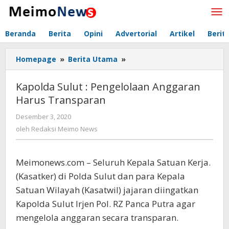
Lewati
ke
konten
Beranda
Berita
Opini
Advertorial
Artikel
Berit
Homepage
»
Berita Utama
»
Kapolda
Sulut
:
Kapolda Sulut : Pengelolaan Anggaran
Pengelolaan
Harus Transparan
Anggaran
Harus
Desember 3, 2020
oleh
Transparan
Redaksi
oleh
Redaksi Meimo News
Meimo
News
Meimonews.com – Seluruh Kepala Satuan Kerja.
(Kasatker) di Polda Sulut dan para Kepala
Satuan Wilayah (Kasatwil) jajaran diingatkan
Kapolda Sulut Irjen Pol. RZ Panca Putra agar
mengelola anggaran secara transparan.