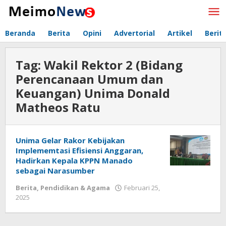
Lewati
ke
konten
Beranda
Berita
Opini
Advertorial
Artikel
Berit
Tag:
Wakil Rektor 2 (Bidang
Perencanaan Umum dan
Keuangan) Unima Donald
Matheos Ratu
Unima Gelar Rakor Kebijakan
Implememtasi Efisiensi Anggaran,
Hadirkan Kepala KPPN Manado
sebagai Narasumber
Berita
,
Pendidikan & Agama
Februari 25,
2025
oleh
Redaksi
Meimo