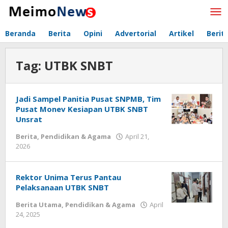
Lewati
ke
konten
Beranda
Berita
Opini
Advertorial
Artikel
Berit
Tag:
UTBK SNBT
Jadi Sampel Panitia Pusat SNPMB, Tim
Pusat Monev Kesiapan UTBK SNBT
Unsrat
Berita
,
Pendidikan & Agama
April 21,
2026
oleh
Redaksi
Meimo
Rektor Unima Terus Pantau
Pelaksanaan UTBK SNBT
Berita Utama
,
Pendidikan & Agama
April
24, 2025
oleh
Redaksi