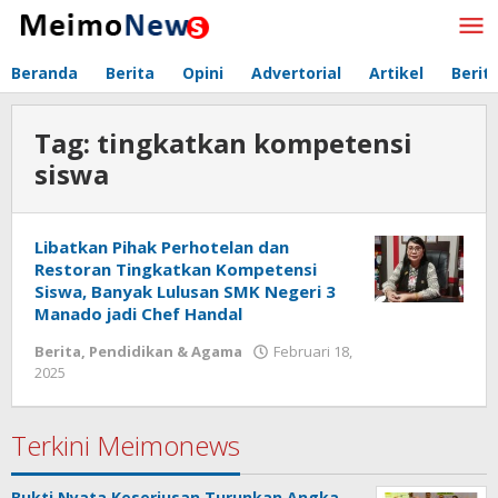
Lewati
ke
konten
Beranda
Berita
Opini
Advertorial
Artikel
Berit
Tag:
tingkatkan kompetensi
siswa
Libatkan Pihak Perhotelan dan
Restoran Tingkatkan Kompetensi
Siswa, Banyak Lulusan SMK Negeri 3
Manado jadi Chef Handal
Berita
,
Pendidikan & Agama
Februari 18,
2025
oleh
Redaksi
Meimo
Terkini Meimonews
Bukti Nyata Keseriusan Turunkan Angka