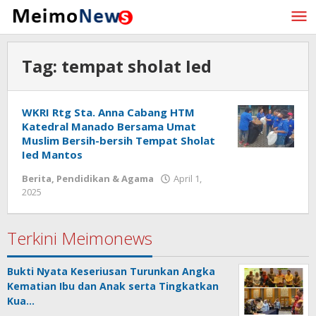
Lewati
ke
konten
Tag:
tempat sholat Ied
WKRI Rtg Sta. Anna Cabang HTM
Katedral Manado Bersama Umat
Muslim Bersih-bersih Tempat Sholat
Ied Mantos
Berita
,
Pendidikan & Agama
April 1,
2025
oleh
Redaksi
Meimo
Terkini Meimonews
Bukti Nyata Keseriusan Turunkan Angka
Kematian Ibu dan Anak serta Tingkatkan
Kua…