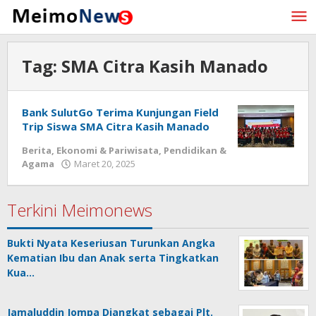
Lewati
ke
konten
Tag:
SMA Citra Kasih Manado
Bank SulutGo Terima Kunjungan Field
Trip Siswa SMA Citra Kasih Manado
Berita
,
Ekonomi & Pariwisata
,
Pendidikan &
Agama
Maret 20, 2025
oleh
Redaksi
Meimo
Terkini Meimonews
Bukti Nyata Keseriusan Turunkan Angka
Kematian Ibu dan Anak serta Tingkatkan
Kua…
Jamaluddin Jompa Diangkat sebagai Plt.