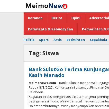
Lewati
ke
konten
Beranda
Berita
Opini
Advertorial
Pariwisata & Kebudayaan
Pemerintah & P
Politik
Sport
Artis
Badminton
Sepakbola
Tag:
Siswa
Bank SulutGo Terima Kunjungan 
Kasih Manado
Meimonews.com
– Bank SulutGo menerima kunjungan
Rabu (18/3/2025). Kunjungan ini disambut Pimpinan D
Palohoon.
Kegiatan ini diisi dengan sosialisasi mengenai pentin
bagi generasi muda. Winny dan staf menyambut antus
Dalam sambutannya, Winny menyampaikan apresiasi a