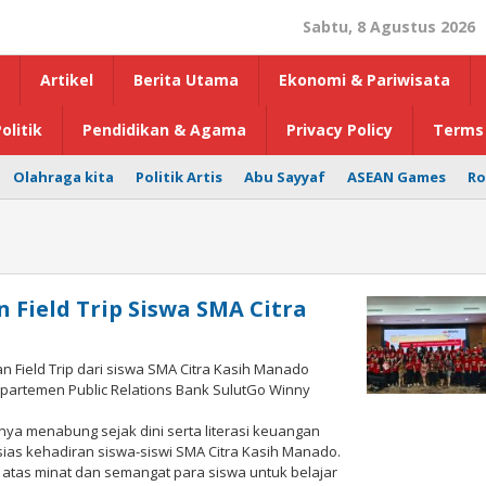
Sabtu, 8 Agustus 2026
Artikel
Berita Utama
Ekonomi & Pariwisata
olitik
Pendidikan & Agama
Privacy Policy
Terms 
Olahraga kita
Politik Artis
Abu Sayyaf
ASEAN Games
Ro
Field Trip Siswa SMA Citra
 Field Trip dari siswa SMA Citra Kasih Manado
epartemen Public Relations Bank SulutGo Winny
gnya menabung sejak dini serta literasi keuangan
ias kehadiran siswa-siswi SMA Citra Kasih Manado.
tas minat dan semangat para siswa untuk belajar