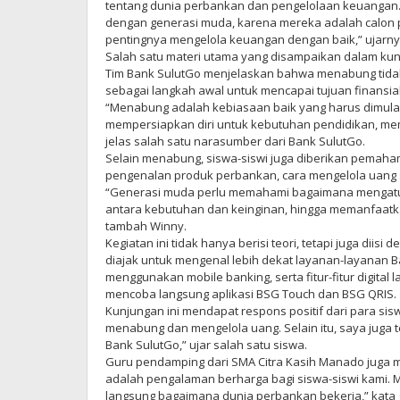
tentang dunia perbankan dan pengelolaan keuangan.
dengan generasi muda, karena mereka adalah calo
pentingnya mengelola keuangan dengan baik,” ujarny
Salah satu materi utama yang disampaikan dalam kun
Tim Bank SulutGo menjelaskan bahwa menabung tidak
sebagai langkah awal untuk mencapai tujuan finansia
“Menabung adalah kebiasaan baik yang harus dimulai
mempersiapkan diri untuk kebutuhan pendidikan, mem
jelas salah satu narasumber dari Bank SulutGo.
Selain menabung, siswa-siswi juga diberikan pemaham
pengenalan produk perbankan, cara mengelola uang sa
“Generasi muda perlu memahami bagaimana mengatu
antara kebutuhan dan keinginan, hingga memanfaatkan
tambah Winny.
Kegiatan ini tidak hanya berisi teori, tetapi juga diisi
diajak untuk mengenal lebih dekat layanan-layanan 
menggunakan mobile banking, serta fitur-fitur digital 
mencoba langsung aplikasi BSG Touch dan BSG QRIS.
Kunjungan ini mendapat respons positif dari para sis
menabung dan mengelola uang. Selain itu, saya juga t
Bank SulutGo,” ujar salah satu siswa.
Guru pendamping dari SMA Citra Kasih Manado juga me
adalah pengalaman berharga bagi siswa-siswi kami. Mer
langsung bagaimana dunia perbankan bekerja,” kata g