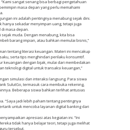
 “Kami sangat senang bisa berbagi pengetahuan
n pemimpin masa depan yang perlu memahami
a.
jungan ini adalah pentingnya menabung sejak dini.
 hanya sekadar menyimpan uang, tetapi juga
l di masa depan.
 sejak muda. Dengan menabung, kita bisa
beli barang impian, atau bahkan memulai bisnis,”
an tentang literasi keuangan. Materi ini mencakup
ku, serta tips menghindari perilaku konsumtif.
r keuangan dengan bijak, mulai dari membedakan
 teknologi digital untuk transaksi keuangan,”
 dengan simulasi dan interaksi langsung. Para siswa
Bank SulutGo, termasuk cara membuka rekening,
lainnya. Beberapa siswa bahkan terlihat antusias
wa. “Saya jadi lebih paham tentang pentingnya
ertarik untuk mencoba layanan digital banking dari
nyampaikan apresiasi atas kegiatan ini. “Ini
eka tidak hanya belajar teori, tetapi juga melihat
uru tersebut.