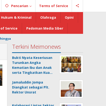
Pencarian
Terms of Service
Hukum & Kriminal
Olahraga
Opini
of Service
Pedoman Media Siber
hingya
Terkini Meimonews
Bukti Nyata Keseriusan
Turunkan Angka
Kematian Ibu dan Anak
serta Tingkatkan Kua…
Jamaluddin Jompa
Diangkat sebagai Plt.
Rektor Unsrat
Kolaborasi Lintas Sektor,