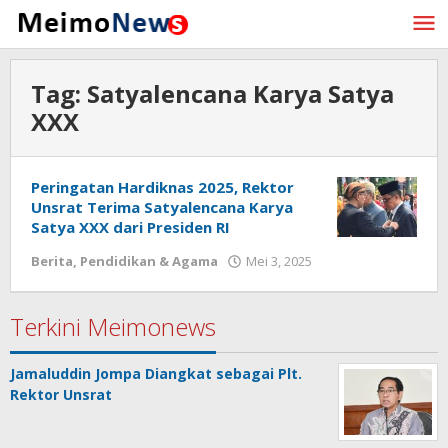
Lewati
ke
konten
Tag:
Satyalencana Karya Satya
XXX
Peringatan Hardiknas 2025, Rektor
Unsrat Terima Satyalencana Karya
Satya XXX dari Presiden RI
Berita
,
Pendidikan & Agama
Mei 3, 2025
oleh
Redaksi
Meimo
Terkini Meimonews
Jamaluddin Jompa Diangkat sebagai Plt.
Rektor Unsrat