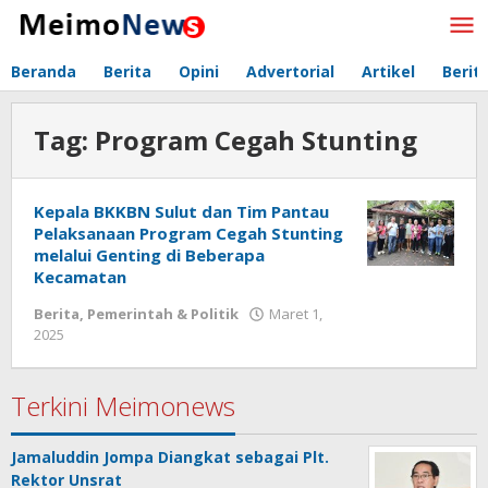
Lewati
ke
konten
Beranda
Berita
Opini
Advertorial
Artikel
Berit
Tag:
Program Cegah Stunting
Kepala BKKBN Sulut dan Tim Pantau
Pelaksanaan Program Cegah Stunting
melalui Genting di Beberapa
Kecamatan
Berita
,
Pemerintah & Politik
Maret 1,
2025
oleh
Redaksi
Meimo
Terkini Meimonews
Jamaluddin Jompa Diangkat sebagai Plt.
Rektor Unsrat