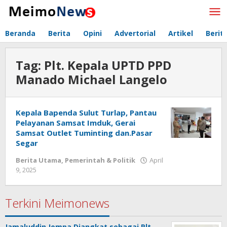
Lewati
ke
konten
Beranda
Berita
Opini
Advertorial
Artikel
Berit
Tag:
Plt. Kepala UPTD PPD
Manado Michael Langelo
Kepala Bapenda Sulut Turlap, Pantau
Pelayanan Samsat Imduk, Gerai
Samsat Outlet Tuminting dan.Pasar
Segar
Berita Utama
,
Pemerintah & Politik
April
9, 2025
oleh
Redaksi
Meimo
Terkini Meimonews
Jamaluddin Jompa Diangkat sebagai Plt.