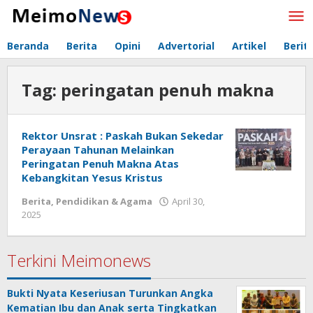
Lewati
ke
konten
Beranda
Berita
Opini
Advertorial
Artikel
Berit
Tag:
peringatan penuh makna
Rektor Unsrat : Paskah Bukan Sekedar
Perayaan Tahunan Melainkan
Peringatan Penuh Makna Atas
Kebangkitan Yesus Kristus
Berita
,
Pendidikan & Agama
April 30,
2025
oleh
Redaksi
Meimo
Terkini Meimonews
Bukti Nyata Keseriusan Turunkan Angka
Kematian Ibu dan Anak serta Tingkatkan