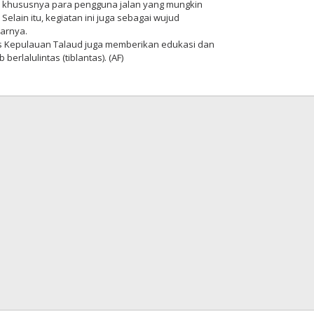
, khususnya para pengguna jalan yang mungkin
elain itu, kegiatan ini juga sebagai wujud
jarnya.
lres Kepulauan Talaud juga memberikan edukasi dan
rlalulintas (tiblantas). (AF)
si
o