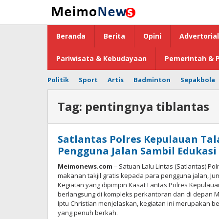
Lewati
ke
konten
Beranda
Berita
Opini
Advertorial
Pariwisata & Kebudayaan
Pemerintah & P
Politik
Sport
Artis
Badminton
Sepakbola
Tag:
pentingnya tiblantas
Satlantas Polres Kepulauan Tal
Pengguna Jalan Sambil Edukasi
Meimonews.com
– Satuan Lalu Lintas (Satlantas) P
makanan takjil gratis kepada para pengguna jalan, Jum
Kegiatan yang dipimpin Kasat Lantas Polres Kepulauan
berlangsung di kompleks perkantoran dan di depan 
Iptu Christian menjelaskan, kegiatan ini merupakan b
yang penuh berkah.