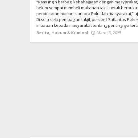
“Kami ingin berbagi kebahagiaan dengan masyarakat
belum sempat membeli makanan takjil untuk berbuka. S
pendekatan humanis antara Polri dan masyarakat,” u
Di sela-sela pembagian takjil, personil Satlantas Po
imbauan kepada masyarakat tentang pentingnya tertib be
Berita
,
Hukum & Kriminal
Maret 9, 2025
oleh
Redak
Meim