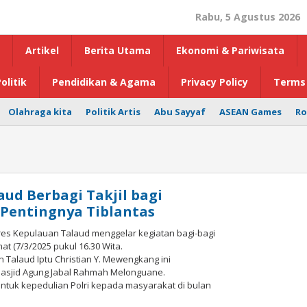
Rabu, 5 Agustus 2026
Artikel
Berita Utama
Ekonomi & Pariwisata
olitik
Pendidikan & Agama
Privacy Policy
Terms 
Olahraga kita
Politik Artis
Abu Sayyaf
ASEAN Games
Ro
aud Berbagi Takjil bagi
 Pentingnya Tiblantas
olres Kepulauan Talaud menggelar kegiatan bagi-bagi
at (7/3/2025 pukul 16.30 Wita.
 Talaud Iptu Christian Y. Mewengkang ini
Masjid Agung Jabal Rahmah Melonguane.
entuk kepedulian Polri kepada masyarakat di bulan