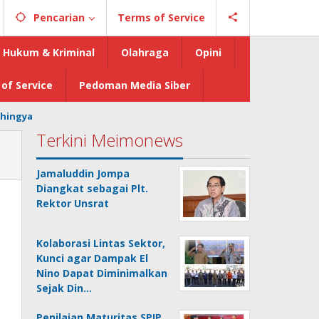
Pencarian
Terms of Service
Hukum & Kriminal
Olahraga
Opini
of Service
Pedoman Media Siber
hingya
Terkini Meimonews
Jamaluddin Jompa
Diangkat sebagai Plt.
Rektor Unsrat
Kolaborasi Lintas Sektor,
Kunci agar Dampak El
Nino Dapat Diminimalkan
Sejak Din…
Penilaian Maturitas SPIP