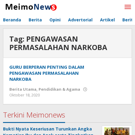
Lewati
ke
konten
Beranda
Berita
Opini
Advertorial
Artikel
Berit
Tag:
PENGAWASAN
PERMASALAHAN NARKOBA
GURU BERPERAN PENTING DALAM
PENGAWASAN PERMASALAHAN
NARKOBA
Berita Utama
,
Pendidikan & Agama
Oktober 18, 2020
oleh
Redaksi
Meimo
News
Terkini Meimonews
Bukti Nyata Keseriusan Turunkan Angka